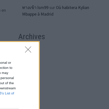
ทางเข้า lsm99
sur
Où habitera Kylian
n en
Mbappe à Madrid
Archives
e
août 2026
ager.
juillet 2026
sonal or
ection to
juin 2026
ou may
 personal
mai 2026
out of the
avril 2026
 downstream
B’s List of
mars 2026
de
 plus
février 2026