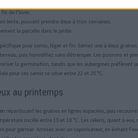
ient d’un départ précoce.
fin de l’hiver.
on lente, pouvant prendre deux à trois semaines.
dement la parcelle dans le jardin.
 spécifique pour semis, léger et fin. Semez une à deux graines
terreau, puis humidifiez sans détremper. Les poivrons et pi
oriser la germination, tandis que les aubergines préfèrent u
ale pour ces semis se situe entre 22 et 25 °C.
eux au printemps
 en répartissant les graines en lignes espacées, puis recouvre
mpérature oscille entre 15 et 18 °C. Les céleris, quant à eux, 
re pour germer. Arrosez avec un vaporisateur, en évitant l’ex