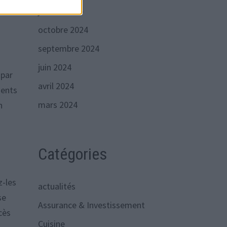
janvier 2025
octobre 2024
septembre 2024
juin 2024
 par
avril 2024
ments
mars 2024
n
Catégories
z-les
actualités
se
Assurance & Investissement
cès
Cuisine