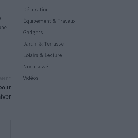
Décoration
e
Équipement & Travaux
une
Gadgets
Jardin & Terrasse
Loisirs & Lecture
Non classé
Vidéos
Publication
VANTE
suivante :
 pour
hiver