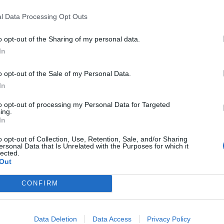
uvent moins coûteuse que l’achat de plants déjà développés,
l Data Processing Opt Outs
o opt-out of the Sharing of my personal data.
ions de croissance. La température idéale pour la germination s
In
 tomates, piments ou aubergines, il est préférable d’être un
o opt-out of the Sale of my Personal Data.
 se renforcent mieux à environ 18 °C le jour et 15 °C la nuit. 
In
 selon vos préférences, indépendamment des caprices de la mé
to opt-out of processing my Personal Data for Targeted
ing.
In
ur pour prendre de l’avance
o opt-out of Collection, Use, Retention, Sale, and/or Sharing
ersonal Data that Is Unrelated with the Purposes for which it
lected.
marrage en intérieur en janvier. Ils couvrent les besoins pour
Out
croissance lente :
CONFIRM
sance avant d’être mises en terre.
t demandent une chaleur constante.
Data Deletion
Data Access
Privacy Policy