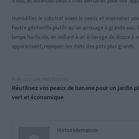
d’eau, et attendez deux à trois semaines pour voir appa
Humidifiez le substrat avant le semis et maintenez une
feutre géotextile plutôt qu’un arrosage à grande eau.
lampe horticole, en veillant à un éclairage de douze à se
apparaissent, repiquez-les dans des pots plus grands.
Navigation
Publication
PUBLICATION PRÉCÉDENTE
précédente :
Réutilisez vos peaux de banane pour un jardin p
de
vert et économique
l’article
Histoiredemaison