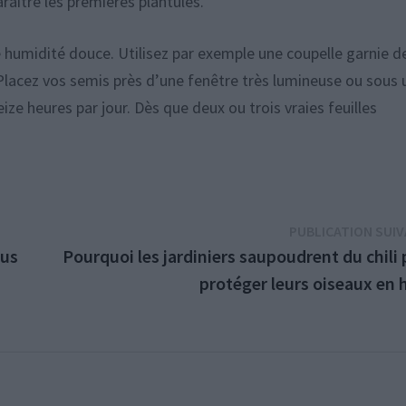
raître les premières plantules.
 humidité douce. Utilisez par exemple une coupelle garnie d
 Placez vos semis près d’une fenêtre très lumineuse ou sous 
ize heures par jour. Dès que deux ou trois vraies feuilles
PUBLICATION SUI
lus
Pourquoi les jardiniers saupoudrent du chili
protéger leurs oiseaux en 