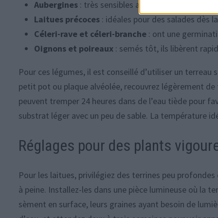
Aubergines
: très sensibles au froid, elles bénéfic
Laitues précoces
: idéales pour des salades dès la 
Céleri-rave et céleri-branche
: ont une germinati
Oignons et poireaux
: semés tôt, ils libèrent rapi
Pour ces légumes, il est conseillé d’utiliser un terreau
petit pot ou plaque alvéolée, recouvrez légèrement de 
peuvent tremper 24 heures dans de l’eau tiède pour fav
substrat léger avec un peu de sable. La température idé
Réglages pour des plants vigour
Pour les laitues, privilégiez des terrines peu profondes
à peine. Installez-les dans une pièce lumineuse où la te
sèment en surface, leurs graines ayant besoin de lumiè