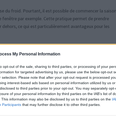
use du froid. Pourtant, il est possible de commencer la saiso
 de fenêtre par exemple. Cette pratique permet de prendre
r dehors, ce qui est particulièrement avantageux pour les
rs bénéfices. Cela permet d’allonger la période de culture, d
ocess My Personal Information
rdinerie, et d’optimiser l’utilisation de l’espace dans le pot
ours, prêts à être repiqués lorsque la température du sol se
to opt-out of the sale, sharing to third parties, or processing of your per
 stratégie ?
formation for targeted advertising by us, please use the below opt-out s
r selection. Please note that after your opt-out request is processed y
eing interest-based ads based on personal information utilized by us or
janvier ?
disclosed to third parties prior to your opt-out. You may separately opt-
losure of your personal information by third parties on the IAB’s list of
. This information may also be disclosed by us to third parties on the
IA
avantage aux cultures qui nécessitent plusieurs mois avant 
Participants
that may further disclose it to other third parties.
térieur dès que les gelées cesseront, permettant une récolte