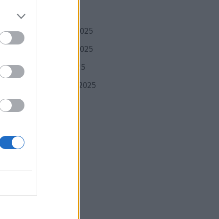
 tout
janvier 2026
décembre 2025
novembre 2025
e
 peu
octobre 2025
La
septembre 2025
téo.
août 2025
juillet 2025
juin 2025
 les
mai 2025
avril 2025
mars 2025
février 2025