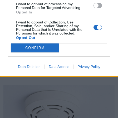
I want to opt-out of processing my
Personal Data for Targeted Advertising.
Opted In
I want to opt-out of Collection, Use,
Retention, Sale, and/or Sharing of my
Personal Data that Is Unrelated with the
Purposes for which it was collected.
Opted Out
CONFIRM
Faut-il revenir au sèche-linge en 2026 ou continuer à
étendre son linge ?
Data Deletion
Data Access
Privacy Policy
8 juin 2026