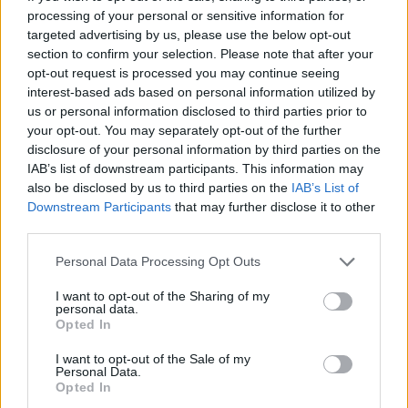
de
processing of your personal or sensitive information for
réduit instantanément
pour un jardin florissant
l’article
targeted advertising by us, please use the below opt-out
votre salon
dévoilé
section to confirm your selection. Please note that after your
opt-out request is processed you may continue seeing
interest-based ads based on personal information utilized by
us or personal information disclosed to third parties prior to
your opt-out. You may separately opt-out of the further
Histoiredemaison
disclosure of your personal information by third parties on the
IAB’s list of downstream participants. This information may
also be disclosed by us to third parties on the
IAB’s List of
Voir tous les articles de
Downstream Participants
that may further disclose it to other
Histoiredemaison →
third parties.
Personal Data Processing Opt Outs
I want to opt-out of the Sharing of my
VOUS POURRIEZ AUSSI AIMER
personal data.
Opted In
I want to opt-out of the Sale of my
Personal Data.
Opted In