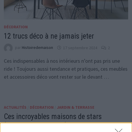
DÉCORATION
12 trucs déco à ne jamais jeter
par
Histoiredemaison
17 septembre 2024
2
Ces indispensables à nos intérieurs n’ont pas pris une
ride ! Toujours aussi tendance et pratiques, ces meubles
et accessoires déco vont rester sur le devant …
ACTUALITÉS
/
DÉCORATION
/
JARDIN & TERRASSE
Ces incroyables maisons de stars
françaises qui nous font rêver