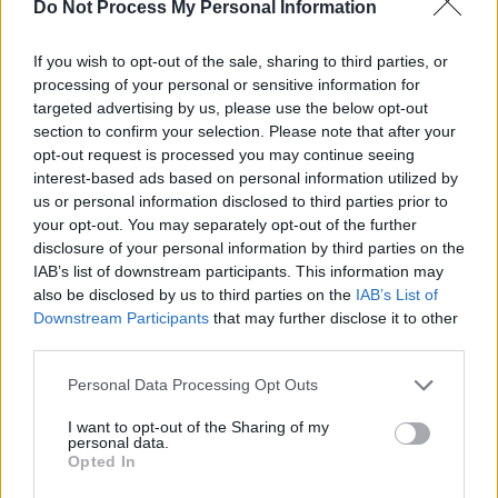
Do Not Process My Personal Information
par
Histoiredemaison
17 septembre 2024
22
If you wish to opt-out of the sale, sharing to third parties, or
Les stars nous font rêver toute l’année avec leurs belles
processing of your personal or sensitive information for
vies, leurs voyages incroyables, mais aussi avec leurs
targeted advertising by us, please use the below opt-out
maisons luxueuses ! Nous vous dévoilons aujourd’hui …
section to confirm your selection. Please note that after your
opt-out request is processed you may continue seeing
interest-based ads based on personal information utilized by
us or personal information disclosed to third parties prior to
your opt-out. You may separately opt-out of the further
disclosure of your personal information by third parties on the
IAB’s list of downstream participants. This information may
also be disclosed by us to third parties on the
IAB’s List of
Downstream Participants
that may further disclose it to other
third parties.
Personal Data Processing Opt Outs
I want to opt-out of the Sharing of my
personal data.
Opted In