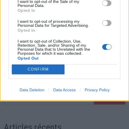
I want to opt-out of the Sale of my
Personal Data.
ACTUALITÉS
/
DÉCORATION
/
JARDIN & TERRASSE
Opted In
Les 10 plus belles maisons du monde
I want to opt-out of processing my
Personal Data for Targeted Advertising.
par
Histoiredemaison
17 septembre 2024
9 839
Opted In
I want to opt-out of Collection, Use,
Des lieux de rêve, aux lignes audacieuses ou au design
Retention, Sale, and/or Sharing of my
Personal Data that Is Unrelated with the
historique, parsèment le monde. Dédiées au confort, à
Purposes for which it was collected.
la villégiature, à l’habitat grand luxe, les …
Opted Out
CONFIRM
Rechercher
Data Deletion
Data Access
Privacy Policy
RECHERCHER
Articles récents