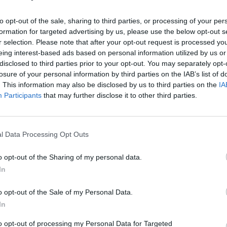
s.
to opt-out of the sale, sharing to third parties, or processing of your per
formation for targeted advertising by us, please use the below opt-out s
r selection. Please note that after your opt-out request is processed y
eing interest-based ads based on personal information utilized by us or
disclosed to third parties prior to your opt-out. You may separately opt-
et courses tout en profitant d’aliments plus frais. Pas besoi
losure of your personal information by third parties on the IAB’s list of
. This information may also be disclosed by us to third parties on the
IA
e fenêtre bien exposé suffisent. Le choix des légumes est cruc
Participants
that may further disclose it to other third parties.
ngtemps à pousser, ce qui peut décourager.
entretien
l Data Processing Opt Outs
o opt-out of the Sharing of my personal data.
 pousse facilement, se récolte tôt et se cuisine de plusieu
In
ent en matériel : il suffit d’utiliser des gousses individuel
o opt-out of the Sale of my Personal Data.
In
to opt-out of processing my Personal Data for Targeted