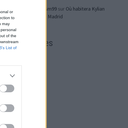
ทางเข้า lsm99
sur
Où habitera Kylian
sonal or
Mbappe à Madrid
ection to
ou may
 personal
out of the
Archives
n
 downstream
B’s List of
ial,
août 2026
juillet 2026
juin 2026
mai 2026
rs
les
avril 2026
mars 2026
février 2026