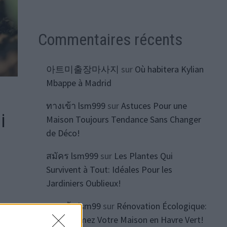
Commentaires récents
아트미출장마사지
sur
Où habitera Kylian
Mbappe à Madrid
ทางเข้า lsm999
sur
Astuces Pour une
i
Maison Toujours Tendance Sans Changer
de Déco!
สมัคร lsm999
sur
Les Plantes Qui
Survivent à Tout: Idéales Pour les
Jardiniers Oublieux!
ทางเข้า lsm99
sur
Rénovation Écologique:
Transformez Votre Maison en Havre Vert!
me