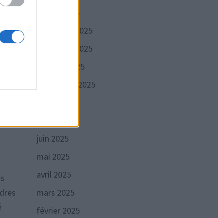
janvier 2026
décembre 2025
 à
nt en
novembre 2025
octobre 2025
septembre 2025
août 2025
juillet 2025
juin 2025
mai 2025
avril 2025
es
mars 2025
ndres
é
février 2025