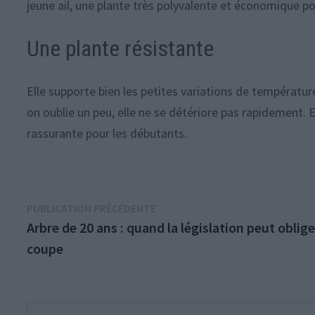
jeune ail, une plante très polyvalente et économique p
Une plante résistante
Elle supporte bien les petites variations de températur
on oublie un peu, elle ne se détériore pas rapidement. E
rassurante pour les débutants.
Navigation
Publication
PUBLICATION PRÉCÉDENTE
précédente :
Arbre de 20 ans : quand la législation peut oblige
de
coupe
l’article