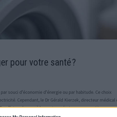
er pour votre santé ?
 par souci d’économie d’énergie ou par habitude. Ce choix
ectricité. Cependant, le Dr Gérald Kierzek, directeur médical
. En effet, un lavage à basse température ne garantit pas
 le linge de lit.