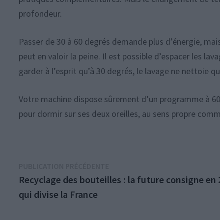
profondeur.
Passer de 30 à 60 degrés demande plus d’énergie, mais f
peut en valoir la peine. Il est possible d’espacer les lav
garder à l’esprit qu’à 30 degrés, le lavage ne nettoie q
Votre machine dispose sûrement d’un programme à 60 deg
pour dormir sur ses deux oreilles, au sens propre comm
Navigation
Publication
PUBLICATION PRÉCÉDENTE
précédente :
Recyclage des bouteilles : la future consigne en
de
qui divise la France
l’article