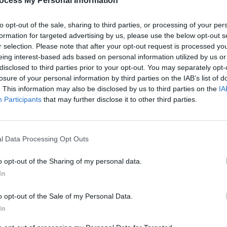
ocess My Personal Information
cité limitée
to opt-out of the sale, sharing to third parties, or processing of your per
formation for targeted advertising by us, please use the below opt-out s
r selection. Please note that after your opt-out request is processed y
eing interest-based ads based on personal information utilized by us or
 pour économiser de l’énergie. Mais cette température ne su
disclosed to third parties prior to your opt-out. You may separately opt-
 développent dans les draps, en raison de la sueur, du sébum 
losure of your personal information by third parties on the IAB’s list of
 si ce cycle élimine la saleté visible et les odeurs, il ne dét
. This information may also be disclosed by us to third parties on the
IA
Participants
that may further disclose it to other third parties.
, des champignons et certaines bactéries, comme les
 humain. Cela peut entraîner des allergies ou des irritation
e suite.
l Data Processing Opt Outs
o opt-out of the Sharing of my personal data.
a flore microbienne reste présente et vivante. Ces micro-
In
it, ce qui pose un problème pour la santé.
o opt-out of the Sale of my Personal Data.
lution efficace
In