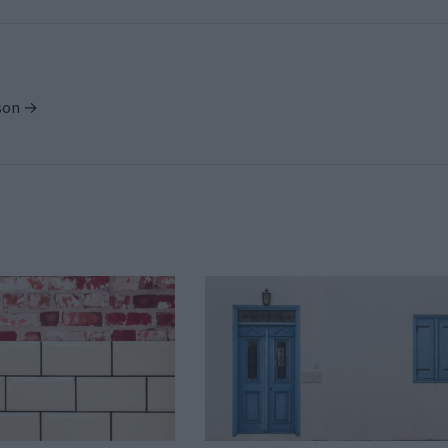
ison →