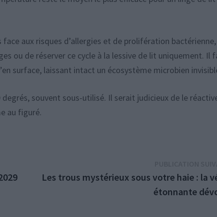
ace aux risques d’allergies et de prolifération bactérienne,
ages ou de réserver ce cycle à la lessive de lit uniquement. Il 
u’en surface, laissant intact un écosystème microbien invisibl
rés, souvent sous-utilisé. Il serait judicieux de le réactiv
e au figuré.
PUBLICATION SUI
 2029
Les trous mystérieux sous votre haie : la v
étonnante dévo