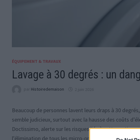
ÉQUIPEMENT & TRAVAUX
Lavage à 30 degrés : un dang
par
Histoiredemaison
2 juin 2026
Beaucoup de personnes lavent leurs draps à 30 degrés,
semble judicieux, surtout avec la hausse des coûts d’él
Doctissimo, alerte sur les risques liés à cette pratique
l’élimination de tous les micro-organismes présents dans