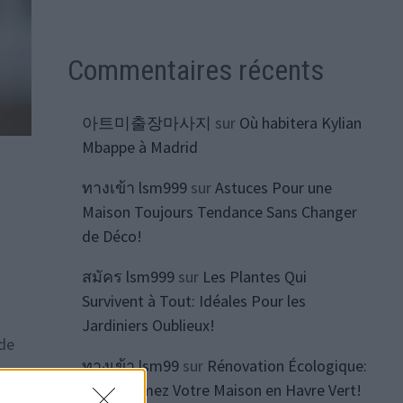
Commentaires récents
아트미출장마사지
sur
Où habitera Kylian
Mbappe à Madrid
ทางเข้า lsm999
sur
Astuces Pour une
Maison Toujours Tendance Sans Changer
de Déco!
สมัคร lsm999
sur
Les Plantes Qui
Survivent à Tout: Idéales Pour les
Jardiniers Oublieux!
 de
ทางเข้า lsm99
sur
Rénovation Écologique:
Transformez Votre Maison en Havre Vert!