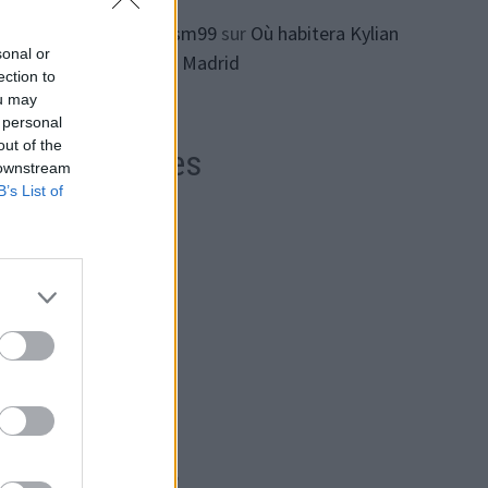
ทางเข้า lsm99
sur
Où habitera Kylian
sonal or
Mbappe à Madrid
ection to
ou may
 personal
ffit
out of the
Archives
et
 downstream
ruit
B’s List of
août 2026
s
juillet 2026
juin 2026
mai 2026
avril 2026
mars 2026
février 2026