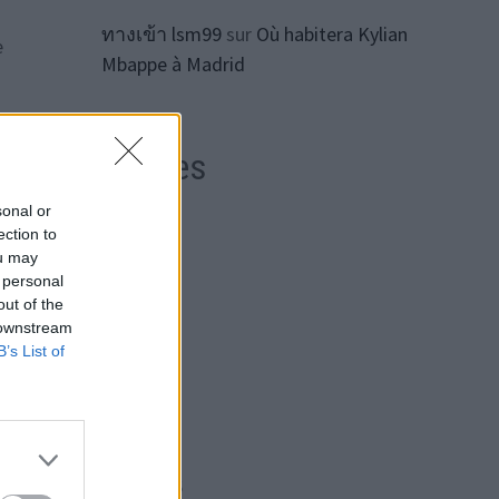
ทางเข้า lsm99
sur
Où habitera Kylian
e
Mbappe à Madrid
Archives
t
sonal or
ection to
août 2026
ou may
juillet 2026
 personal
out of the
juin 2026
 downstream
B’s List of
mai 2026
une
avril 2026
,
mars 2026
t se
février 2026