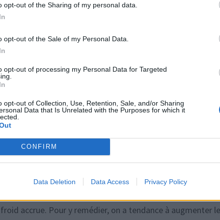
o opt-out of the Sharing of my personal data.
In
rsque la surface est plus froide que ce point, la vapeur d’e
o opt-out of the Sale of my Personal Data.
rdant tout fermé pendant la pluie, l’air s’humidifie, ce qui
In
alors sur les surfaces froides comme les fenêtres ou les mu
to opt-out of processing my Personal Data for Targeted
ing.
In
o opt-out of Collection, Use, Retention, Sale, and/or Sharing
ns la maison
ersonal Data that Is Unrelated with the Purposes for which it
lected.
Out
 activités quotidiennes : douche, cuisson, linge qui sèche à
CONFIRM
n logement bien isolé et étanche, cette vapeur reste enfermée 
taches sombres apparaissent dans les coins, le linge met plus
Data Deletion
Data Access
Privacy Policy
froid accrue. Pour y remédier, on a tendance à augmenter l