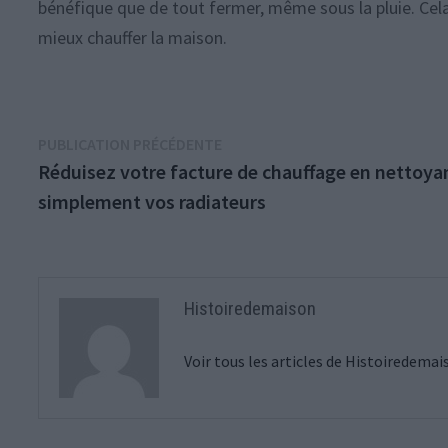
bénéfique que de tout fermer, même sous la pluie. Cel
mieux chauffer la maison.
Navigation
Publication
PUBLICATION PRÉCÉDENTE
précédente :
Réduisez votre facture de chauffage en nettoya
de
simplement vos radiateurs
l’article
Histoiredemaison
Voir tous les articles de Histoiredema