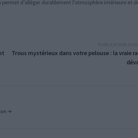
a permet d’alléger durablement l’atmosphère intérieure et d
PUBLICATION SUI
nt
Trous mystérieux dans votre pelouse : la vraie r
dévo
ison →