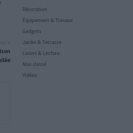
e
Décoration
Équipement & Travaux
Gadgets
Jardin & Terrasse
Publication
VANTE
suivante :
aison
Loisirs & Lecture
ilée
Non classé
Vidéos