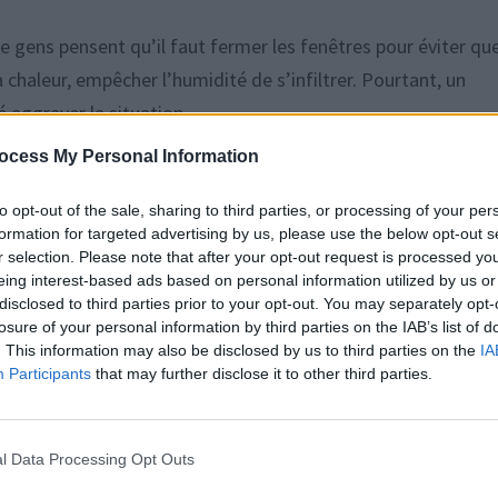
e gens pensent qu’il faut fermer les fenêtres pour éviter qu
la chaleur, empêcher l’humidité de s’infiltrer. Pourtant, un
é aggraver la situation.
ocess My Personal Information
e retenir un air déjà saturé en vapeur d’eau. Cet air humide
 vitres et augmente la facture de chauffage. En réalité, il vau
to opt-out of the sale, sharing to third parties, or processing of your per
formation for targeted advertising by us, please use the below opt-out s
r selection. Please note that after your opt-out request is processed y
eing interest-based ads based on personal information utilized by us or
me sous la pluie
disclosed to third parties prior to your opt-out. You may separately opt-
losure of your personal information by third parties on the IAB’s list of
. This information may also be disclosed by us to third parties on the
IA
Participants
that may further disclose it to other third parties.
. Cet indicateur mesure le taux de vapeur d’eau dans l’air à 
pluvieux et froid, peut afficher une humidité relative élevée
 d’un logement. Lorsque cet air froid entre dans la maison e
l Data Processing Opt Outs
ce qui peut faire diminuer l’humidité intérieure en la