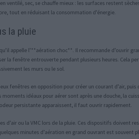
n ventilé, sec, se chauffe mieux : les surfaces restent sèches
ore, tout en réduisant la consommation d’énergie.
 la pluie
 qu’il appelle l’**aération choc**. Il recommande d’ouvrir gr
sser la fenêtre entrouverte pendant plusieurs heures. Cela p
ssivement les murs ou le sol.
deux fenêtres en opposition pour créer un courant d’air, puis 
 Ces moments idéaux pour aérer sont après une douche, la cuis
 odeur persistante apparaissent, il faut ouvrir rapidement.
 d’air ou la VMC lors de la pluie. Ces dispositifs doivent re
 quelques minutes d’aération en grand ouvrant est souvent p