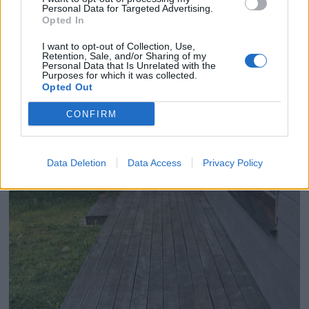
Personal Data for Targeted Advertising.
Opted In
I want to opt-out of Collection, Use,
Retention, Sale, and/or Sharing of my
Personal Data that Is Unrelated with the
Purposes for which it was collected.
Opted Out
Transformez vos déchets de cuisine en or pour votre
CONFIRM
jardin
29 janvier 2026
Data Deletion
Data Access
Privacy Policy