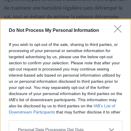
de maintenir une humidité régulière sans détremper le
sol, tout en évitant de piétiner la pelouse détrempée.
Reprendre la tonte avec une hauteur de coupe adaptée
Do Not Process My Personal Information
permet aussi d’éviter le stress supplémentaire.
If you wish to opt-out of the sale, sharing to third parties, or
processing of your personal or sensitive information for
targeted advertising by us, please use the below opt-out
section to confirm your selection. Please note that after your
Navigation
Publication
P
PUBLICATION PRÉCÉDENTE
PUBLICATION SUIVANTE
opt-out request is processed you may continue seeing
précédente :
s
Éclairez votre jardin cet
Maraîchers : découvrez
de
interest-based ads based on personal information utilized by
été sans exploser votre
leur calendrier secret
us or personal information disclosed to third parties prior to
l’article
your opt-out. You may separately opt-out of the further
facture
pour des fraisiers
disclosure of your personal information by third parties on the
irrésistibles
IAB’s list of downstream participants. This information may
also be disclosed by us to third parties on the
IAB’s List of
Downstream Participants
that may further disclose it to other
third parties.
Personal Data Processing Opt Outs
Histoiredemaison