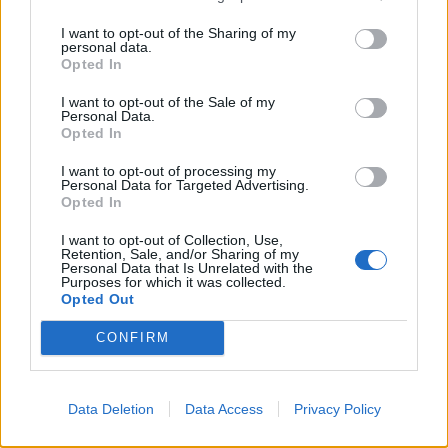
I want to opt-out of the Sharing of my
personal data.
Voir tous les articles de
Opted In
Histoiredemaison →
I want to opt-out of the Sale of my
Personal Data.
Opted In
I want to opt-out of processing my
VOUS POURRIEZ AUSSI AIMER
Personal Data for Targeted Advertising.
Opted In
I want to opt-out of Collection, Use,
Retention, Sale, and/or Sharing of my
Personal Data that Is Unrelated with the
Purposes for which it was collected.
Opted Out
CONFIRM
Data Deletion
Data Access
Privacy Policy