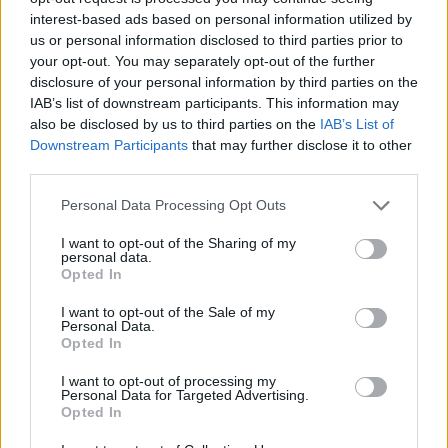
d’électricité »
interest-based ads based on personal information utilized by
Peaches
us or personal information disclosed to third parties prior to
« On a cru à une erreur de prix chez B&M, ces lampes
your opt-out. You may separately opt-out of the further
disclosure of your personal information by third parties on the
solaires à moins de 5 € transforment le jardin sans
IAB’s list of downstream participants. This information may
ajouter 1 € d’électricité »
also be disclosed by us to third parties on the
IAB’s List of
Downstream Participants
that may further disclose it to other
third parties.
Personal Data Processing Opt Outs
Navigation
Publication
P
PUBLICATION PRÉCÉDENTE
PUBLICATION SUIVANTE
précédente :
s
I want to opt-out of the Sharing of my
Protégez votre maison :
Pourquoi votre pelouse
de
personal data.
l’obligation méconnue
jaunit après l’hiver et
Opted In
l’article
qui pourrait sauver votre
comment la sauver
I want to opt-out of the Sale of my
Personal Data.
patrimoine
Opted In
I want to opt-out of processing my
Personal Data for Targeted Advertising.
Opted In
Histoiredemaison