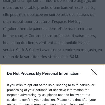
charger la lampe sur un rebord de fenêtre dégagé, un
muret ou une table proche d’une baie vitrée. Ensuite,
elle peut être déplacée en soirée près des assises ou
d’un massif pour structurer l’espace. Nettoyer
régulièrement le panneau permet de maintenir une
bonne charge. Comme ces modèles sont saisonniers,
beaucoup de clients vérifient la disponibilité via le
service Click & Collect avant de se rendre en magasin, en
raison de la variation des stocks chez B&M.
Sources
Do Not Process My Personal Information
Pleine Vie
If you wish to opt-out of the sale, sharing to third parties, or
processing of your personal or sensitive information for
« À 1,99 € chez B&M, cet accessoire solaire change
targeted advertising by us, please use the below opt-out
l’ambiance du jardin sans faire grimper la facture
section to confirm your selection. Please note that after your
opt-out request is processed you may continue seeing