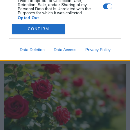
I want to opt-out of Collection, Use,
Retention, Sale, and/or Sharing of my
Personal Data that Is Unrelated with the
Purposes for which it was collected.
Voir tous les articles de
Opted Out
Histoiredemaison →
CONFIRM
VOUS POURRIEZ AUSSI AIMER
Data Deletion
Data Access
Privacy Policy