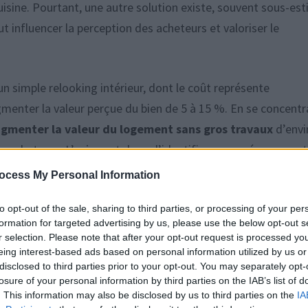
uisine. Pourtant, une autre solution existe, souvent sous-es
ut influencer la perception des acheteurs et valoriser le
n simple relooking intérieur, dont le coût représente
gmenter la valeur perçue du bien de 5 à 15 %. En se concentr
gmenter la valeur du logement sans gros travaux
d’envi
es acheteurs. L’enjeu est donc d’identifier ces aménagement
ocess My Personal Information
ment
to opt-out of the sale, sharing to third parties, or processing of your per
formation for targeted advertising by us, please use the below opt-out s
r selection. Please note that after your opt-out request is processed y
our leurs vêtements, valises ou jouets. Même un grand
eing interest-based ads based on personal information utilized by us or
disclosed to third parties prior to your opt-out. You may separately opt-
 pleins ou mal organisés. Améliorer l’intérieur des rangement
losure of your personal information by third parties on the IAB’s list of
les, des casiers ou des boîtes fermées donne une impression
. This information may also be disclosed by us to third parties on the
IA