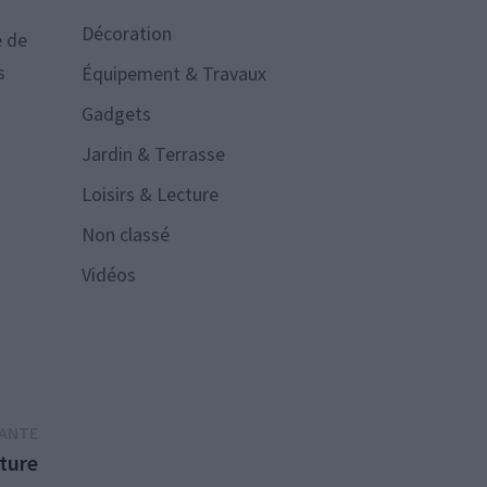
Décoration
é de
s
Équipement & Travaux
Gadgets
Jardin & Terrasse
Loisirs & Lecture
Non classé
Vidéos
Publication
VANTE
suivante :
cture