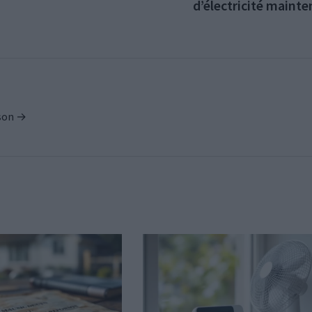
d’électricité maint
ison →