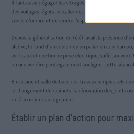
Il faut aussi dégager les vitrages en évitant de bloque
des voilages légers, installer des tringles haut et larg
zones d’ombre et de rendre l’espace plus accueillant.
Depuis la généralisation du télétravail, la présence d’
alcôve, le fond d’un couloir ou un palier en coin bure
verticaux et une bonne prise électrique, suffit souven
ou une verrière peut également souligner cette séparati
En cuisine et salle de bain, des travaux simples tels que
le changement de robinets, la rénovation des joints ou
« clé en main » au logement.
Établir un plan d’action pour max