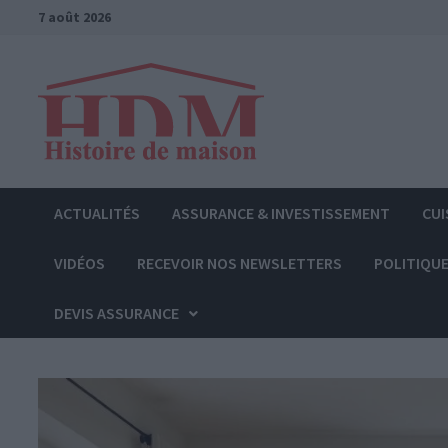
Passer
7 août 2026
au
contenu
ACTUALITÉS
ASSURANCE & INVESTISSEMENT
CUI
VIDÉOS
RECEVOIR NOS NEWSLETTERS
POLITIQUE
DEVIS ASSURANCE