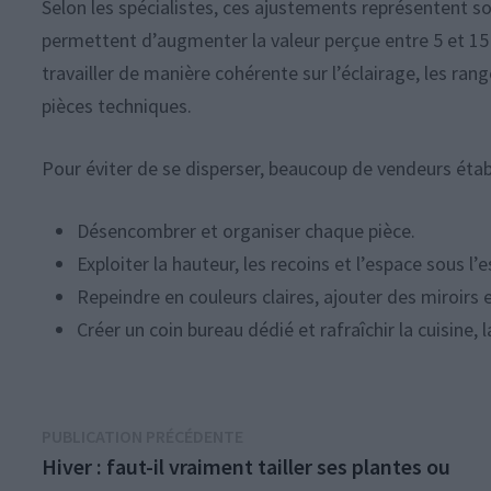
Selon les spécialistes, ces ajustements représentent sou
permettent d’augmenter la valeur perçue entre 5 et 15 %
travailler de manière cohérente sur l’éclairage, les r
pièces techniques.
Pour éviter de se disperser, beaucoup de vendeurs établi
Désencombrer et organiser chaque pièce.
Exploiter la hauteur, les recoins et l’espace sous l
Repeindre en couleurs claires, ajouter des miroirs e
Créer un coin bureau dédié et rafraîchir la cuisine, la
Navigation
Publication
PUBLICATION PRÉCÉDENTE
précédente :
Hiver : faut-il vraiment tailler ses plantes ou
de