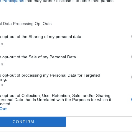
Participants
that may further disclose it to other third parties.
d. Installer des étagères jusqu’au plafond dans un couloir, un
l Data Processing Opt Outs
ous un escalier permet de libérer de l’espace au sol. Même
o opt-out of the Sharing of my personal data.
 de la loi Carrez, il est possible de créer des coins de range
In
st forte, plus le bien pourra être valorisé dans la fourchette
o opt-out of the Sale of my Personal Data.
In
s clés
to opt-out of processing my Personal Data for Targeted
ing.
In
e et mieux entretenu. Pour cela, il est recommandé de repein
o opt-out of Collection, Use, Retention, Sale, and/or Sharing
me le blanc cassé, le lin ou le gris pâle. Des miroirs placés 
ersonal Data that Is Unrelated with the Purposes for which it
lected.
la luminosité et donner une impression de volume
Out
CONFIRM