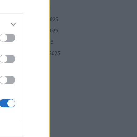
janvier 2026
décembre 2025
e
 dans
novembre 2025
ment
octobre 2025
septembre 2025
août 2025
juillet 2025
juin 2025
dre
mai 2025
face
avril 2025
mars 2025
février 2025