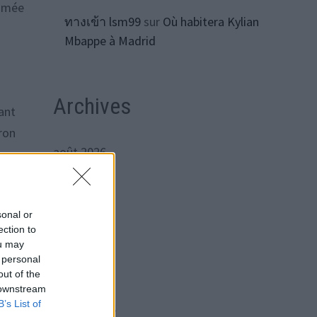
timée
ทางเข้า lsm99
sur
Où habitera Kylian
Mbappe à Madrid
Archives
ant
ron
août 2026
s
juillet 2026
juin 2026
sonal or
mai 2026
ection to
ou may
avril 2026
 personal
out of the
mars 2026
s en
 downstream
B’s List of
février 2026