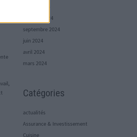
our
janvier 2025
les
octobre 2024
septembre 2024
juin 2024
avril 2024
ente
mars 2024
vail,
Catégories
ct
actualités
Assurance & Investissement
Cuisine