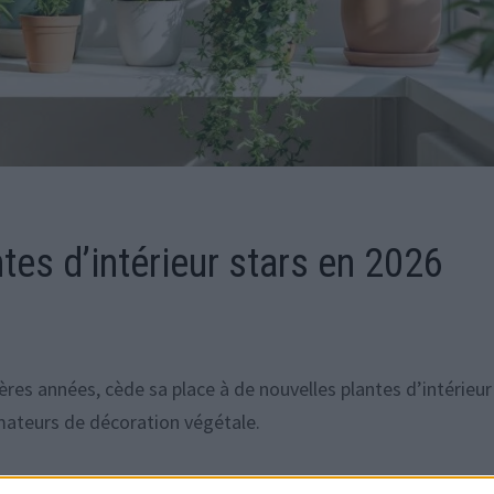
tes d’intérieur stars en 2026
ères années, cède sa place à de nouvelles plantes d’intérieur
amateurs de décoration végétale.
on
ou
Real Simple
évoquent une tendance vers des feuillage