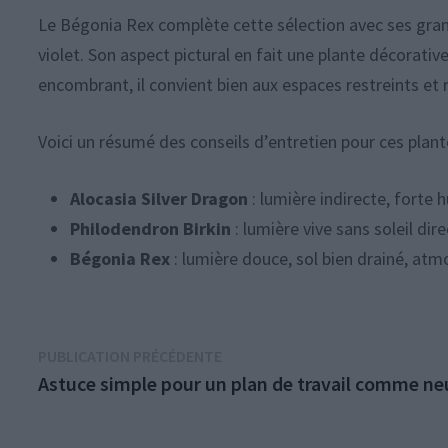
Le Bégonia Rex complète cette sélection avec ses grand
violet. Son aspect pictural en fait une plante décorati
encombrant, il convient bien aux espaces restreints et 
Voici un résumé des conseils d’entretien pour ces plant
Alocasia Silver Dragon
: lumière indirecte, forte
Philodendron Birkin
: lumière vive sans soleil di
Bégonia Rex
: lumière douce, sol bien drainé, at
Navigation
Publication
PUBLICATION PRÉCÉDENTE
précédente :
Astuce simple pour un plan de travail comme ne
de
l’article