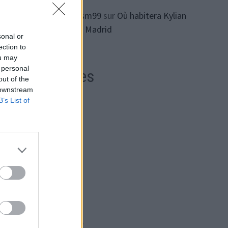
ทางเข้า lsm99
sur
Où habitera Kylian
ts et
Mbappe à Madrid
sonal or
ection to
ou may
 personal
Archives
out of the
 downstream
B’s List of
e et
août 2026
juillet 2026
s
juin 2026
mai 2026
par
avril 2026
son
mars 2026
t
février 2026