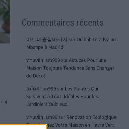
Commentaires récents
아트미출장마사지
sur
Où habitera Kylian
Mbappe à Madrid
ทางเข้า lsm999
sur
Astuces Pour une
Maison Toujours Tendance Sans Changer
de Déco!
สมัคร lsm999
sur
Les Plantes Qui
Survivent à Tout: Idéales Pour les
 qui
Jardiniers Oublieux!
ทางเข้า lsm99
sur
Rénovation Écologique:
Transformez Votre Maison en Havre Vert!
s