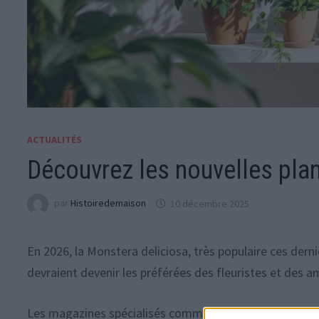
ACTUALITÉS
Découvrez les nouvelles plan
par
Histoiredemaison
10 décembre 2025
En 2026, la Monstera deliciosa, très populaire ces derni
devraient devenir les préférées des fleuristes et des 
Les magazines spécialisés comme
Mon Jardin Ma Mais