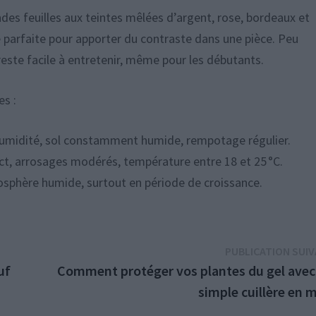
es feuilles aux teintes mêlées d’argent, rose, bordeaux et
ve parfaite pour apporter du contraste dans une pièce. Peu
reste facile à entretenir, même pour les débutants.
es :
 humidité, sol constamment humide, rempotage régulier.
rect, arrosages modérés, température entre 18 et 25 °C.
mosphère humide, surtout en période de croissance.
PUBLICATION SUI
uf
Comment protéger vos plantes du gel avec
simple cuillère en 