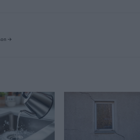
ison →