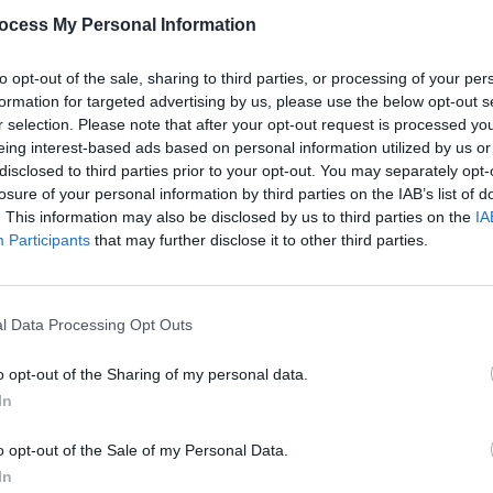
être. Trois variétés particulières se démarquent et sont
ocess My Personal Information
 venir, offrant de nouvelles idées pour décorer appartemen
to opt-out of the sale, sharing to third parties, or processing of your per
formation for targeted advertising by us, please use the below opt-out s
r selection. Please note that after your opt-out request is processed y
in de la Monstera
eing interest-based ads based on personal information utilized by us or
disclosed to third parties prior to your opt-out. You may separately opt-
losure of your personal information by third parties on the IAB’s list of
. This information may also be disclosed by us to third parties on the
IA
onde végétal changent ». Fini les incontournables figuiers lyr
Participants
that may further disclose it to other third parties.
e. Les plantes comme l’
Alocasia Silver Dragon
, le
mais l’attention par leurs formes originales et leurs couleur
l Data Processing Opt Outs
o opt-out of the Sharing of my personal data.
experte chez PlantIn, souligne que cette plante se distingue 
In
Birkin, quant à lui, séduit par sa simplicité d’entretien et 
ote un regain d’intérêt pour les plantes qui allient beauté e
o opt-out of the Sale of my Personal Data.
In