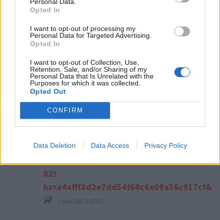
Les agents immobiliers sont rusés : cette mise en
Personal Data.
Opted In
scène change tout dans le cerveau des acheteurs
I want to opt-out of processing my
12 juin 2025
Personal Data for Targeted Advertising.
Opted In
I want to opt-out of Collection, Use,
Retention, Sale, and/or Sharing of my
15 réflexions sur «
Récupérer les
Personal Data that Is Unrelated with the
Purposes for which it was collected.
encombrants dans la rue : mode d’emploi pour
Opted Out
leur donner une seconde vie
»
CONFIRM
Data Deletion
Data Access
Privacy Policy
+ 1.894227 BTC.NEXT -
https://graph.org/Ticket--58146-05-
02?
hs=a4afff8d2e7dd54f60c6e09a56c917cf&
dit :
7 mai 2025 à 17h27