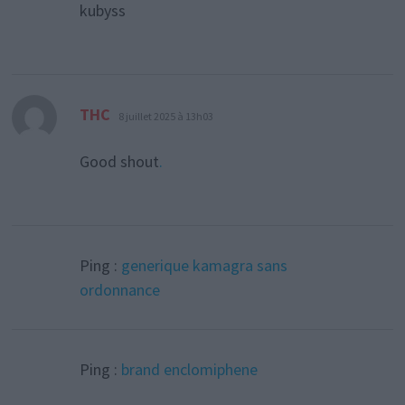
kubyss
dit :
THC
8 juillet 2025 à 13h03
Good shout
.
Ping :
generique kamagra sans
ordonnance
Ping :
brand enclomiphene