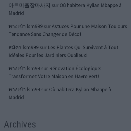
아트미출장마사지
sur
Où habitera Kylian Mbappe à
Madrid
ทางเข้า lsm999
sur
Astuces Pour une Maison Toujours
Tendance Sans Changer de Déco!
สมัคร lsm999
sur
Les Plantes Qui Survivent à Tout:
Idéales Pour les Jardiniers Oublieux!
ทางเข้า lsm99
sur
Rénovation Écologique:
Transformez Votre Maison en Havre Vert!
ทางเข้า lsm99
sur
Où habitera Kylian Mbappe à
Madrid
Archives