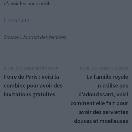
d’avoir les bons outils.
Lire la suite…
Source : Journal des femmes
Navigation
Publication
P
PUBLICATION PRÉCÉDENTE
PUBLICATION SUIVANTE
précédente :
s
Foire de Paris : voici la
La famille royale
de
combine pour avoir des
n’utilise pas
l’article
invitations gratuites
d’adoucissant, voici
comment elle fait pour
avoir des serviettes
douces et moelleuses