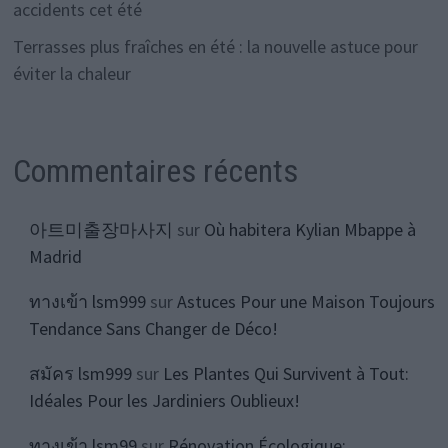
accidents cet été
Terrasses plus fraîches en été : la nouvelle astuce pour
éviter la chaleur
Commentaires récents
아트미출장마사지
sur
Où habitera Kylian Mbappe à
Madrid
ทางเข้า lsm999
sur
Astuces Pour une Maison Toujours
Tendance Sans Changer de Déco!
สมัคร lsm999
sur
Les Plantes Qui Survivent à Tout:
Idéales Pour les Jardiniers Oublieux!
ทางเข้า lsm99
sur
Rénovation Écologique: