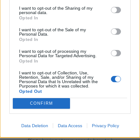
Ping :
how to buy flexeril cyclobenzaprine
I want to opt-out of the Sharing of my
personal data.
buy virginia
Opted In
I want to opt-out of the Sale of my
Personal Data.
Opted In
Ping :
how to buy gabapentin generic
online buy
I want to opt-out of processing my
Personal Data for Targeted Advertising.
Opted In
I want to opt-out of Collection, Use,
Ping :
fildena no r x cod
Retention, Sale, and/or Sharing of my
Personal Data that Is Unrelated with the
Purposes for which it was collected.
Opted Out
Ping :
how to get a prescription for
CONFIRM
itraconazole
Data Deletion
Data Access
Privacy Policy