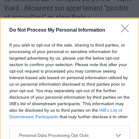
Viard : découvrez son appartement “paisible
et accueillant” en plein Paris
»
Do Not Process My Personal Information
Ping :
kamagra et comparaison de prix
If you wish to opt-out of the sale, sharing to third parties, or
processing of your personal or sensitive information for
targeted advertising by us, please use the below opt-out
section to confirm your selection. Please note that after your
opt-out request is processed you may continue seeing
Ping :
cheapest buy enclomiphene generic
interest-based ads based on personal information utilized by
uk buy
us or personal information disclosed to third parties prior to
your opt-out. You may separately opt-out of the further
disclosure of your personal information by third parties on the
IAB’s list of downstream participants. This information may
Ping :
cheap androxal without
also be disclosed by us to third parties on the
IAB’s List of
prescriptions uk
Downstream Participants
that may further disclose it to other
third parties.
Personal Data Processing Opt Outs