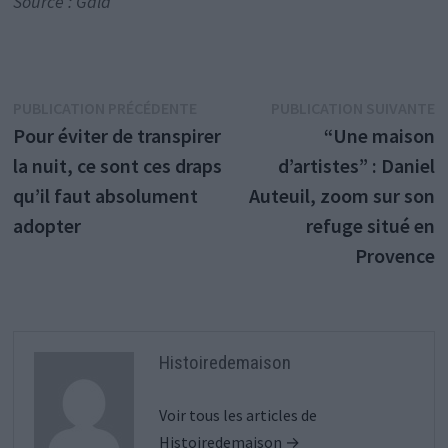
Source : Gala
Navigation
Publication
P
PUBLICATION PRÉCÉDENTE
PUBLICATION SUIVANTE
précédente :
s
Pour éviter de transpirer
“Une maison
de
la nuit, ce sont ces draps
d’artistes” : Daniel
l’article
qu’il faut absolument
Auteuil, zoom sur son
adopter
refuge situé en
Provence
Histoiredemaison
Voir tous les articles de
Histoiredemaison →