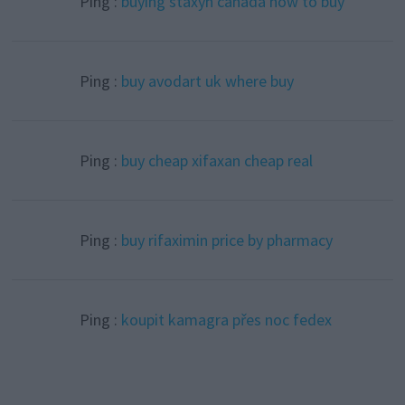
Ping :
buying staxyn canada how to buy
Ping :
buy avodart uk where buy
Ping :
buy cheap xifaxan cheap real
Ping :
buy rifaximin price by pharmacy
Ping :
koupit kamagra přes noc fedex