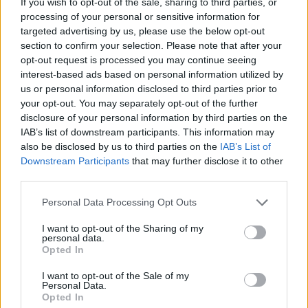
l’article
If you wish to opt-out of the sale, sharing to third parties, or
qui explose en 2026
maison est une fausse
processing of your personal or sensitive information for
bonne idée
targeted advertising by us, please use the below opt-out
section to confirm your selection. Please note that after your
opt-out request is processed you may continue seeing
interest-based ads based on personal information utilized by
us or personal information disclosed to third parties prior to
Histoiredemaison
your opt-out. You may separately opt-out of the further
disclosure of your personal information by third parties on the
IAB’s list of downstream participants. This information may
Voir tous les articles de
also be disclosed by us to third parties on the
IAB’s List of
Histoiredemaison →
Downstream Participants
that may further disclose it to other
third parties.
Personal Data Processing Opt Outs
VOUS POURRIEZ AUSSI AIMER
I want to opt-out of the Sharing of my
personal data.
Opted In
I want to opt-out of the Sale of my
Personal Data.
Opted In