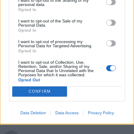
I want to opt-out of the Sharing of my
dit :
Fundsaccounted.com
personal data.
9 octobre 2025 à 19h55
Opted In
sportwetten bonus ersteinzahlung –
I want to opt-out of the Sale of my
Personal Data.
Fundsaccounted.com
– anbieter mit
Opted In
paypal
I want to opt-out of processing my
Personal Data for Targeted Advertising.
Opted In
I want to opt-out of Collection, Use,
Retention, Sale, and/or Sharing of my
dit :
Somoslaresistencia.es
Personal Data that Is Unrelated with the
10 octobre 2025 à 16h32
Purposes for which it was collected.
Opted Out
beste sportart zum basketball wetten
CONFIRM
Handicap –
Somoslaresistencia.es
–
Data Deletion
Data Access
Privacy Policy