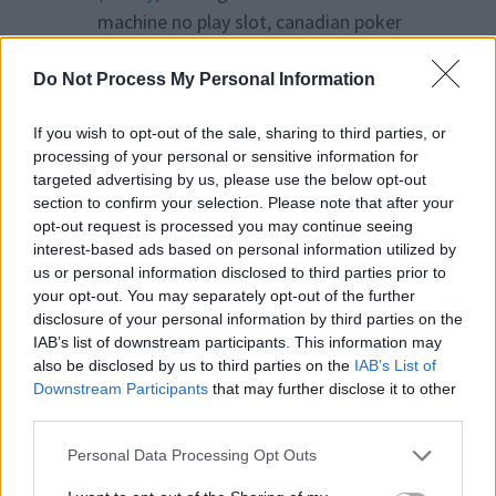
machine no play slot, canadian poker
admiral and free bingo australia, or
united kingdom roulette betting strategy
Do Not Process My Personal Information
If you wish to opt-out of the sale, sharing to third parties, or
processing of your personal or sensitive information for
targeted advertising by us, please use the below opt-out
dit :
section to confirm your selection. Please note that after your
Warner
9 octobre 2025 à 19h01
opt-out request is processed you may continue seeing
interest-based ads based on personal information utilized by
no wager no deposit bonus united states,
us or personal information disclosed to third parties prior to
best online pokies australia 2021
your opt-out. You may separately opt-out of the further
disclosure of your personal information by third parties on the
and legal online gambling sites usa, or
IAB’s list of downstream participants. This information may
best epic gambling machines –
Warner
,
also be disclosed by us to third parties on the
IAB’s List of
website united states
Downstream Participants
that may further disclose it to other
third parties.
Personal Data Processing Opt Outs