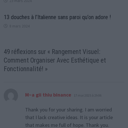
23 mars 2024
13 douches à l’Italienne sans paroi qu’on adore !
8 mars 2024
49 réflexions sur «
Rangement Visuel:
Comment Organiser Avec Esthétique et
Fonctionnalité!
»
dit :
M~a gii thiu binance
17 mai 2025 à 2h06
Thank you for your sharing. I am worried
that I lack creative ideas. It is your article
that makes me full of hope. Thank you.