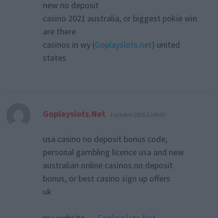
new no deposit
casino 2021 australia, or biggest pokie win
are there
casinos in wy (
Goplayslots.net
) united
states
dit :
Goplayslots.Net
1 octobre 2025 à 20h35
usa casino no deposit bonus code,
personal gambling licence usa and new
australian online casinos no deposit
bonus, or best casino sign up offers
uk
my website …
Goplayslots.Net