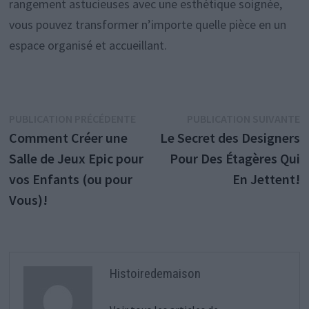
rangement astucieuses avec une esthétique soignée,
vous pouvez transformer n’importe quelle pièce en un
espace organisé et accueillant.
Navigation
Publication
P
PUBLICATION PRÉCÉDENTE
PUBLICATION SUIVANTE
précédente :
s
Comment Créer une
Le Secret des Designers
de
Salle de Jeux Epic pour
Pour Des Étagères Qui
l’article
vos Enfants (ou pour
En Jettent!
Vous)!
Histoiredemaison