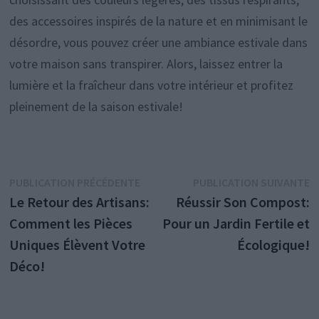
des accessoires inspirés de la nature et en minimisant le
désordre, vous pouvez créer une ambiance estivale dans
votre maison sans transpirer. Alors, laissez entrer la
lumière et la fraîcheur dans votre intérieur et profitez
pleinement de la saison estivale!
Navigation
Publication
P
PUBLICATION PRÉCÉDENTE
PUBLICATION SUIVANTE
précédente :
s
Le Retour des Artisans:
Réussir Son Compost:
de
Comment les Pièces
Pour un Jardin Fertile et
l’article
Uniques Élèvent Votre
Écologique!
Déco!