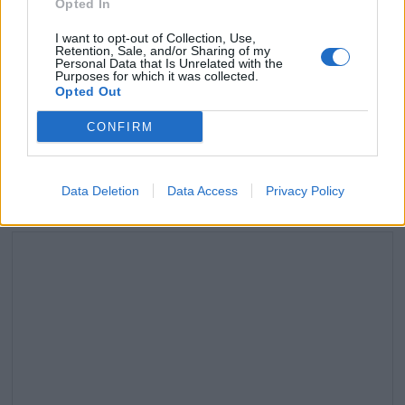
Opted In
8 juin 2024
I want to opt-out of Collection, Use,
Retention, Sale, and/or Sharing of my
Personal Data that Is Unrelated with the
Purposes for which it was collected.
Opted Out
Laisser un commentaire
CONFIRM
Votre adresse e-mail ne sera pas publiée.
Les champs
obligatoires sont indiqués avec
*
Data Deletion
Data Access
Privacy Policy
COMMENTAIRE
*