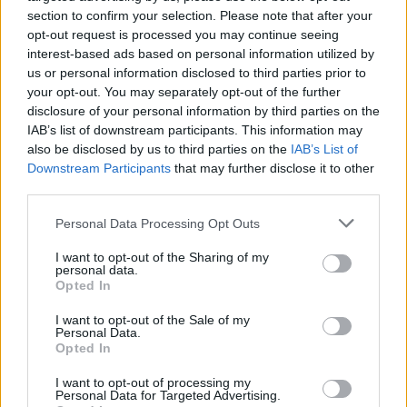
section to confirm your selection. Please note that after your
Découvrez la plante magique qui fleurit juste à temps
opt-out request is processed you may continue seeing
pour Noël
interest-based ads based on personal information utilized by
us or personal information disclosed to third parties prior to
13 novembre 2025
your opt-out. You may separately opt-out of the further
disclosure of your personal information by third parties on the
IAB’s list of downstream participants. This information may
also be disclosed by us to third parties on the
IAB’s List of
Downstream Participants
that may further disclose it to other
third parties.
Personal Data Processing Opt Outs
I want to opt-out of the Sharing of my
personal data.
Opted In
I want to opt-out of the Sale of my
Personal Data.
Opted In
Un Vent de Fraîcheur: Les Must-Have Déco Pour l’été
I want to opt-out of processing my
Personal Data for Targeted Advertising.
2024!