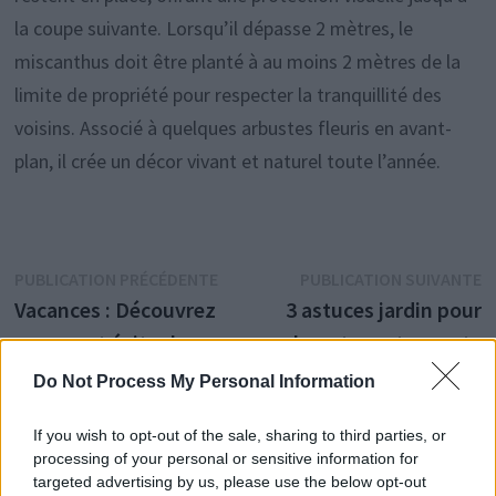
la coupe suivante. Lorsqu’il dépasse 2 mètres, le
miscanthus doit être planté à au moins 2 mètres de la
limite de propriété pour respecter la tranquillité des
voisins. Associé à quelques arbustes fleuris en avant-
plan, il crée un décor vivant et naturel toute l’année.
Navigation
Publication
P
PUBLICATION PRÉCÉDENTE
PUBLICATION SUIVANTE
précédente :
s
Vacances : Découvrez
3 astuces jardin pour
de
comment éviter la
booster votre vente
l’article
catastrophe pour vos
immobilière
Do Not Process My Personal Information
plantes en votre
If you wish to opt-out of the sale, sharing to third parties, or
absence
processing of your personal or sensitive information for
targeted advertising by us, please use the below opt-out