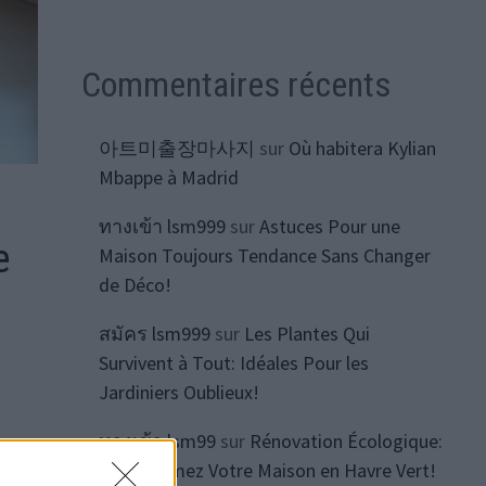
Commentaires récents
아트미출장마사지
sur
Où habitera Kylian
Mbappe à Madrid
ทางเข้า lsm999
sur
Astuces Pour une
e
Maison Toujours Tendance Sans Changer
de Déco!
สมัคร lsm999
sur
Les Plantes Qui
Survivent à Tout: Idéales Pour les
Jardiniers Oublieux!
ทางเข้า lsm99
sur
Rénovation Écologique:
Transformez Votre Maison en Havre Vert!