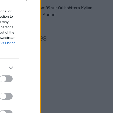
ทางเข้า lsm99
sur
Où habitera Kylian
sonal or
Mbappe à Madrid
ection to
ou may
la
 personal
out of the
Archives
 downstream
B’s List of
a
août 2026
ntiel
juillet 2026
juin 2026
mai 2026
avril 2026
 qui
mars 2026
une
février 2026
che