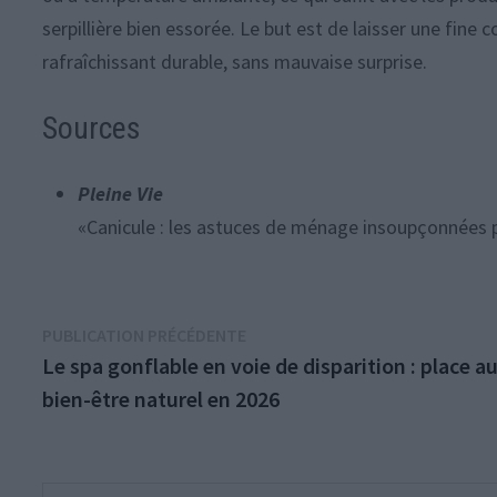
serpillière bien essorée. Le but est de laisser une fin
rafraîchissant durable, sans mauvaise surprise.
Sources
Pleine Vie
«Canicule : les astuces de ménage insoupçonnées p
Navigation
Publication
PUBLICATION PRÉCÉDENTE
précédente :
Le spa gonflable en voie de disparition : place a
de
bien-être naturel en 2026
l’article