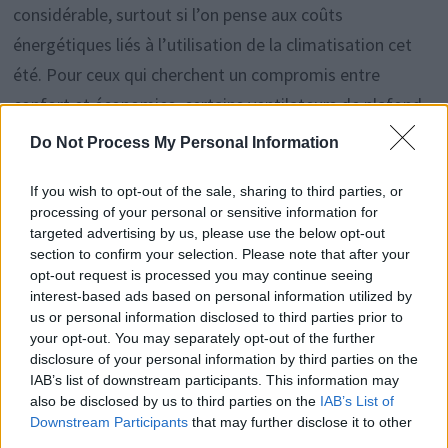
considérable, surtout si l’on pense aux coûts
énergétiques liés à l’utilisation de la climatisation cet
été. Pour ceux qui cherchent un compromis entre
confort et économies, certains ventilateurs de plafond
permettent aussi de réduire la facture d’électricité de
Do Not Process My Personal Information
façon significative. Le tapis d’été, lui, ne consomme rien
If you wish to opt-out of the sale, sharing to third parties, or
et offre un effet immédiat sous les pieds.
processing of your personal or sensitive information for
targeted advertising by us, please use the below opt-out
section to confirm your selection. Please note that after your
opt-out request is processed you may continue seeing
Navigation
interest-based ads based on personal information utilized by
Publication
P
PUBLICATION PRÉCÉDENTE
PUBLICATION SUIVANTE
us or personal information disclosed to third parties prior to
précédente :
s
Ventilateur inefficace : la
Glaçons et ventilateur :
de
your opt-out. You may separately opt-out of the further
solution simple en 2
la méthode miracle pour
disclosure of your personal information by third parties on the
l’article
IAB’s list of downstream participants. This information may
minutes pour un vrai
rafraîchir votre maison
also be disclosed by us to third parties on the
IAB’s List of
rafraîchissement
en plein canicule
Downstream Participants
that may further disclose it to other
third parties.