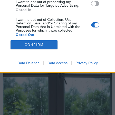
I want to opt-out of processing my
Personal Data for Targeted Advertising.
Opted In
I want to opt-out of Collection, Use,
Retention, Sale, and/or Sharing of my
Personal Data that Is Unrelated with the
Purposes for which it was collected.
Opted Out
CONFIRM
Fourmis en canicule : leur vrai secret pour envahir
votre maison
22 juin 2026
Data Deletion
Data Access
Privacy Policy