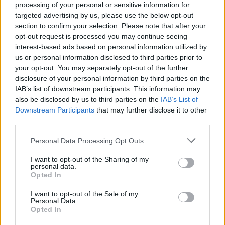
l’article
processing of your personal or sensitive information for
35°C
restez frais cet été
targeted advertising by us, please use the below opt-out
section to confirm your selection. Please note that after your
opt-out request is processed you may continue seeing
interest-based ads based on personal information utilized by
us or personal information disclosed to third parties prior to
Histoiredemaison
your opt-out. You may separately opt-out of the further
disclosure of your personal information by third parties on the
Voir tous les articles de
IAB’s list of downstream participants. This information may
also be disclosed by us to third parties on the
IAB’s List of
Histoiredemaison →
Downstream Participants
that may further disclose it to other
third parties.
Personal Data Processing Opt Outs
VOUS POURRIEZ AUSSI AIMER
I want to opt-out of the Sharing of my
personal data.
Opted In
I want to opt-out of the Sale of my
Personal Data.
Opted In