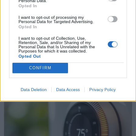
Personal Data.
Opted In
I want to opt-out of processing my
Personal Data for Targeted Advertising.
Opted In
I want to opt-out of Collection, Use,
Retention, Sale, and/or Sharing of my
Personal Data that Is Unrelated with the
Purposes for which it was collected.
Opted Out
Chauffage en hiver : comment réduire votre facture
CONFIRM
facilement
19 janvier 2026
Data Deletion
Data Access
Privacy Policy