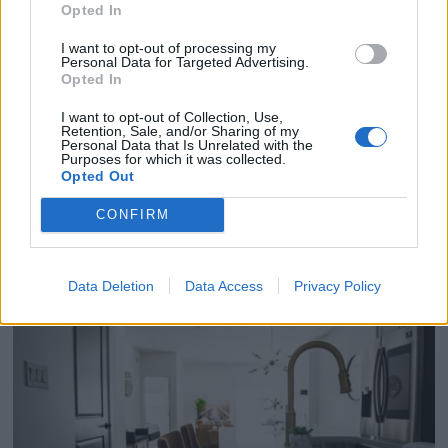
Opted In
I want to opt-out of processing my
Personal Data for Targeted Advertising.
Opted In
I want to opt-out of Collection, Use,
Retention, Sale, and/or Sharing of my
Personal Data that Is Unrelated with the
Purposes for which it was collected.
Opted Out
Les agents immobiliers sont rusés : cette mise en
CONFIRM
scène change tout dans le cerveau des acheteurs
12 juin 2025
Data Deletion
Data Access
Privacy Policy