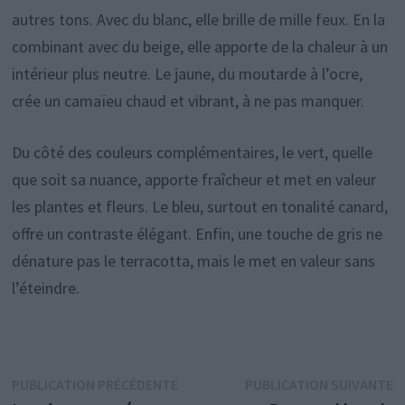
autres tons. Avec du blanc, elle brille de mille feux. En la
combinant avec du beige, elle apporte de la chaleur à un
intérieur plus neutre. Le jaune, du moutarde à l’ocre,
crée un camaïeu chaud et vibrant, à ne pas manquer.
Du côté des couleurs complémentaires, le vert, quelle
que soit sa nuance, apporte fraîcheur et met en valeur
les plantes et fleurs. Le bleu, surtout en tonalité canard,
offre un contraste élégant. Enfin, une touche de gris ne
dénature pas le terracotta, mais le met en valeur sans
l’éteindre.
Navigation
Publication
P
PUBLICATION PRÉCÉDENTE
PUBLICATION SUIVANTE