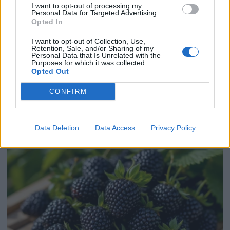
I want to opt-out of processing my
Personal Data for Targeted Advertising.
Opted In
I want to opt-out of Collection, Use,
Retention, Sale, and/or Sharing of my
Personal Data that Is Unrelated with the
Purposes for which it was collected.
Opted Out
CONFIRM
Attention à votre potager : ces légumes attirent les
moustiques cet été
21 avril 2026
Data Deletion
Data Access
Privacy Policy