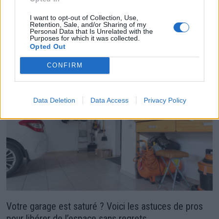
Comment tripler la chaleur de vos radiateurs pour
I want to opt-out of Collection, Use,
Retention, Sale, and/or Sharing of my
seulement 4 €
Personal Data that Is Unrelated with the
Purposes for which it was collected.
10 décembre 2025
Opted Out
CONFIRM
Data Deletion
Data Access
Privacy Policy
Votre garage est saturé ? Voici les astuces de pros
pour libérer de l’espace sans regrets