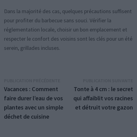
Dans la majorité des cas, quelques précautions suffisent
pour profiter du barbecue sans souci. Vérifier la
réglementation locale, choisir un bon emplacement et
respecter le confort des voisins sont les clés pour un été
serein, grillades incluses.
Navigation
Publication
P
PUBLICATION PRÉCÉDENTE
PUBLICATION SUIVANTE
précédente :
s
Vacances : Comment
Tonte à 4 cm : le secret
de
faire durer l’eau de vos
qui affaiblit vos racines
l’article
plantes avec un simple
et détruit votre gazon
déchet de cuisine