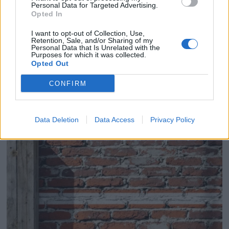
Personal Data for Targeted Advertising.
Opted In
I want to opt-out of Collection, Use,
Retention, Sale, and/or Sharing of my
Personal Data that Is Unrelated with the
Purposes for which it was collected.
Opted Out
Pourquoi les maisons anciennes restent fraîches face
CONFIRM
à la canicule
23 juillet 2026
Data Deletion
Data Access
Privacy Policy