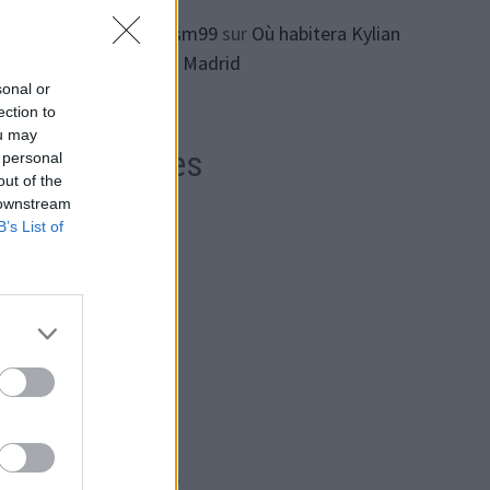
 est
ทางเข้า lsm99
sur
Où habitera Kylian
rtout
Mbappe à Madrid
sonal or
ection to
ou may
Archives
 personal
out of the
 downstream
 un
B’s List of
août 2026
oléum
juillet 2026
la
juin 2026
mai 2026
rit
avril 2026
, qui
mars 2026
février 2026