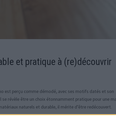
able et pratique à (re)découvrir
 lino est perçu comme démodé, avec ses motifs datés et son
 il se révèle être un choix étonnamment pratique pour une m
 matériaux naturels et durable, il mérite d’être redécouvert.