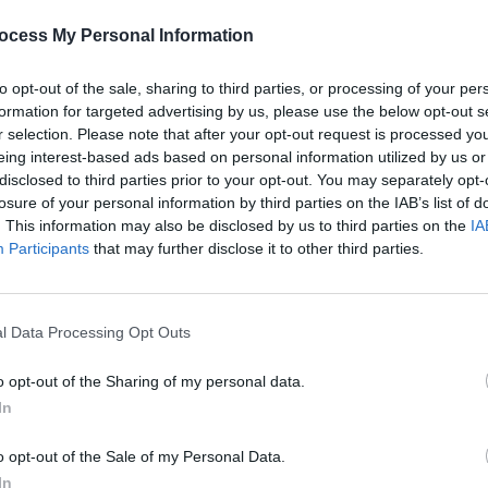
’hui à de nombreux critères recherchés dans un intérieur : il
ocess My Personal Information
eut durer plusieurs décennies. La méconnaissance provient su
 appelé à tort ‘lino’. Cette distinction est essentielle.
to opt-out of the sale, sharing to third parties, or processing of your per
formation for targeted advertising by us, please use the below opt-out s
r selection. Please note that after your opt-out request is processed y
C : deux univers différents
eing interest-based ads based on personal information utilized by us or
disclosed to third parties prior to your opt-out. You may separately opt-
losure of your personal information by third parties on the IAB’s list of
revêtement souple en rouleau, mais en réalité, le linoléum est
. This information may also be disclosed by us to third parties on the
IA
Participants
that may further disclose it to other third parties.
astique issu de l’industrie pétrochimique. En revanche, le lin
oduits végétaux et minéraux naturels, comme l’huile de lin, 
, à 98 % chez le principal fabricant.
l Data Processing Opt Outs
le Cradle to Cradle Silver. En termes de composition, il s’insc
o opt-out of the Sharing of my personal data.
In
aux côtés du liège ou du bois certifié. Contrairement au PVC
ues, le linoléum repose sur des composants renouvelables et
o opt-out of the Sale of my Personal Data.
In