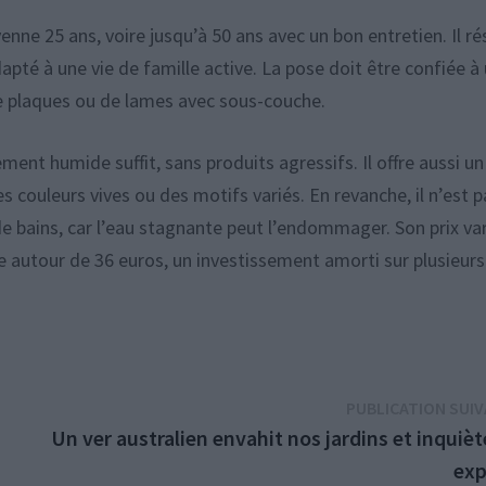
nne 25 ans, voire jusqu’à 50 ans avec un bon entretien. Il ré
dapté à une vie de famille active. La pose doit être confiée à
de plaques ou de lames avec sous-couche.
ement humide suffit, sans produits agressifs. Il offre aussi un
es couleurs vives ou des motifs variés. En revanche, il n’est p
bains, car l’eau stagnante peut l’endommager. Son prix var
 autour de 36 euros, un investissement amorti sur plusieurs
PUBLICATION SUI
Un ver australien envahit nos jardins et inquièt
exp