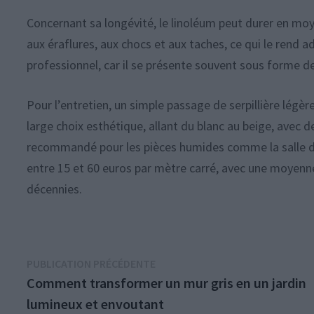
Concernant sa longévité, le linoléum peut durer en moye
aux éraflures, aux chocs et aux taches, ce qui le rend a
professionnel, car il se présente souvent sous forme 
Pour l’entretien, un simple passage de serpillière légèr
large choix esthétique, allant du blanc au beige, avec d
recommandé pour les pièces humides comme la salle de 
entre 15 et 60 euros par mètre carré, avec une moyenne
décennies.
Navigation
Publication
PUBLICATION PRÉCÉDENTE
précédente :
Comment transformer un mur gris en un jardin
de
lumineux et envoutant