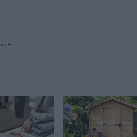
ison →