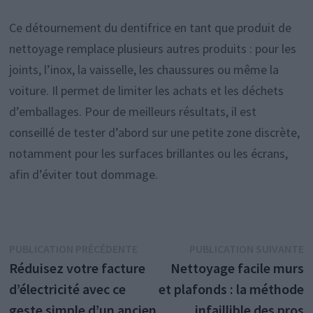
Ce détournement du dentifrice en tant que produit de
nettoyage remplace plusieurs autres produits : pour les
joints, l’inox, la vaisselle, les chaussures ou même la
voiture. Il permet de limiter les achats et les déchets
d’emballages. Pour de meilleurs résultats, il est
conseillé de tester d’abord sur une petite zone discrète,
notamment pour les surfaces brillantes ou les écrans,
afin d’éviter tout dommage.
Navigation
Publication
P
PUBLICATION PRÉCÉDENTE
PUBLICATION SUIVANTE
précédente :
s
Réduisez votre facture
Nettoyage facile murs
de
d’électricité avec ce
et plafonds : la méthode
l’article
geste simple d’un ancien
infaillible des pros