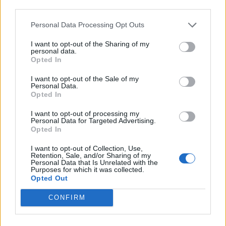
third parties.
Personal Data Processing Opt Outs
I want to opt-out of the Sharing of my
personal data.
Opted In
I want to opt-out of the Sale of my
Personal Data.
Opted In
Attention à cette plante à éviter avec l’ibuprofène
23 octobre 2025
I want to opt-out of processing my
Personal Data for Targeted Advertising.
Opted In
I want to opt-out of Collection, Use,
Retention, Sale, and/or Sharing of my
Personal Data that Is Unrelated with the
Purposes for which it was collected.
Opted Out
CONFIRM