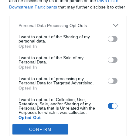
also be disclosed by us to third parties on the
IAB’s List of
Downstream Participants
that may further disclose it to other
third parties.
Personal Data Processing Opt Outs
I want to opt-out of the Sharing of my
personal data.
Opted In
I want to opt-out of the Sale of my
Personal Data.
Opted In
Mieux que l’éponge magique, cet accessoire nettoie
tout et il dure bien plus longtemps
I want to opt-out of processing my
Personal Data for Targeted Advertising.
Opted In
27 février 2025
I want to opt-out of Collection, Use,
Retention, Sale, and/or Sharing of my
Personal Data that Is Unrelated with the
Purposes for which it was collected.
Opted Out
CONFIRM