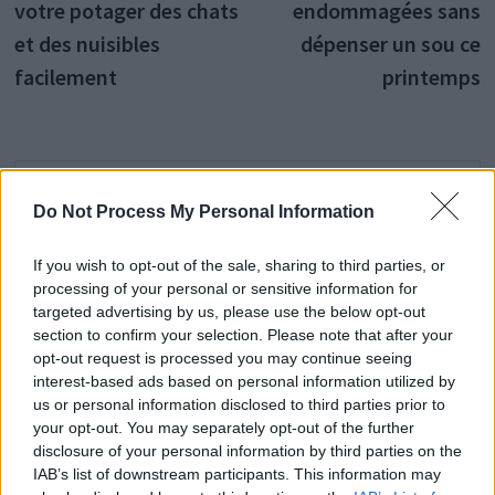
votre potager des chats
endommagées sans
l’article
et des nuisibles
dépenser un sou ce
facilement
printemps
Histoiredemaison
Do Not Process My Personal Information
Voir tous les articles de
If you wish to opt-out of the sale, sharing to third parties, or
Histoiredemaison →
processing of your personal or sensitive information for
targeted advertising by us, please use the below opt-out
section to confirm your selection. Please note that after your
opt-out request is processed you may continue seeing
interest-based ads based on personal information utilized by
VOUS POURRIEZ AUSSI AIMER
us or personal information disclosed to third parties prior to
your opt-out. You may separately opt-out of the further
disclosure of your personal information by third parties on the
IAB’s list of downstream participants. This information may