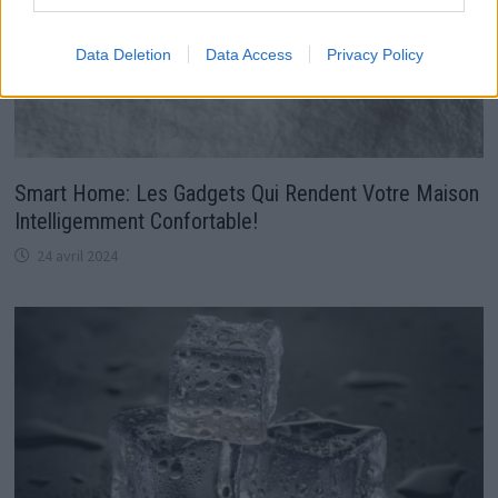
Data Deletion
Data Access
Privacy Policy
Smart Home: Les Gadgets Qui Rendent Votre Maison
Intelligemment Confortable!
24 avril 2024