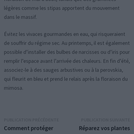
légères comme les stipas apportent du mouvement
dans le massif.
Évitez les vivaces gourmandes en eau, qui risqueraient
de souffrir du régime sec. Au printemps, il est également
possible d’installer des bulbes de narcisses ou d’iris pour
remplir l’espace avant l’arrivée des chaleurs. En fin d’été,
associez-le à des sauges arbustives ou à la perovskia,
qui fleurit en bleu et prend le relais après la floraison du
mimosa.
Navigation
Publication
P
PUBLICATION PRÉCÉDENTE
PUBLICATION SUIVANTE
précédente :
s
Comment protéger
Réparez vos plantes
de