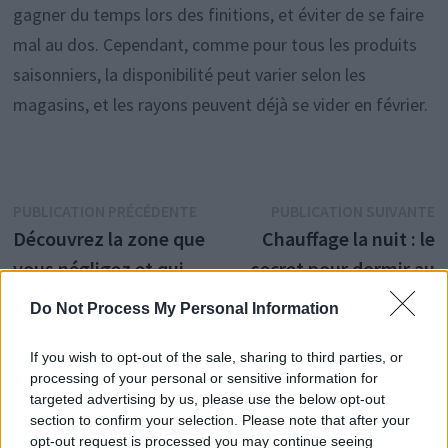
gagner du temps lors des finitions, et éviter de se faire
mal au dos. Cependant, comme pour tous les produits
saisonniers, la disponibilité peut varier selon les
magasins, et les rayons peuvent déjà se vider en février.
Navigation
Publication
P
PUBLICATION PRÉCÉDENTE
PUBLICATION SUIVANTE
précédente :
s
Découvrez la zone que
Chauffage la nuit : le
de
vous négligez et qui
secret pour dormir au
l’article
cache microbes et
chaud sans faire
Do Not Process My Personal Information
allergènes
exploser votre facture
If you wish to opt-out of the sale, sharing to third parties, or
processing of your personal or sensitive information for
targeted advertising by us, please use the below opt-out
section to confirm your selection. Please note that after your
Histoiredemaison
opt-out request is processed you may continue seeing