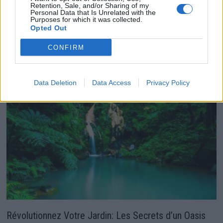
Retention, Sale, and/or Sharing of my
Personal Data that Is Unrelated with the
Purposes for which it was collected.
Salon de jardin ultra résistant face aux intempéries :
Opted Out
la solution durable
CONFIRM
3 août 2026
Data Deletion
Data Access
Privacy Policy
Révolutionnez Votre Jardin: Les Secrets d’un Oasis