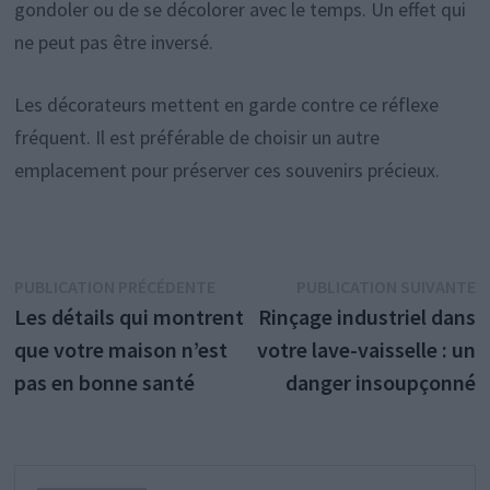
gondoler ou de se décolorer avec le temps. Un effet qui
ne peut pas être inversé.
Les décorateurs mettent en garde contre ce réflexe
fréquent. Il est préférable de choisir un autre
emplacement pour préserver ces souvenirs précieux.
Navigation
Publication
P
PUBLICATION PRÉCÉDENTE
PUBLICATION SUIVANTE
précédente :
s
Les détails qui montrent
Rinçage industriel dans
de
que votre maison n’est
votre lave-vaisselle : un
l’article
pas en bonne santé
danger insoupçonné