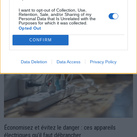
Ménage:Attention aux erreurs courantes qui peuvent
I want to opt-out of Collection, Use,
Retention, Sale, and/or Sharing of my
nuire a votre santé
Personal Data that Is Unrelated with the
Purposes for which it was collected.
28 mai 2026
Opted Out
CONFIRM
Data Deletion
Data Access
Privacy Policy
Économisez et évitez le danger : ces appareils
électriques qu’il faut débrancher