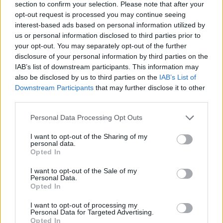
section to confirm your selection. Please note that after your
opt-out request is processed you may continue seeing
interest-based ads based on personal information utilized by
Cet invité indésirable s’installe dans les placards
us or personal information disclosed to third parties prior to
quand les températures remontent – il faut agir dès
your opt-out. You may separately opt-out of the further
disclosure of your personal information by third parties on the
le début
IAB’s list of downstream participants. This information may
21 mars 2025
also be disclosed by us to third parties on the
IAB’s List of
Downstream Participants
that may further disclose it to other
third parties.
Personal Data Processing Opt Outs
I want to opt-out of the Sharing of my
personal data.
Opted In
I want to opt-out of the Sale of my
Personal Data.
Opted In
I want to opt-out of processing my
Personal Data for Targeted Advertising.
Opted In