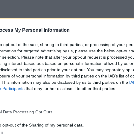
ger l’aménagement de ma terrasse. La vue depuis la baie vitré
ocess My Personal Information
ique, et un vis-à-vis omniprésent. Imaginer des apéros d’été 
taines d’euros n’était pas envisageable dans ce contexte.
to opt-out of the sale, sharing to third parties, or processing of your per
formation for targeted advertising by us, please use the below opt-out s
r selection. Please note that after your opt-out request is processed y
nnes affaires pour aménager sa terrasse avec un petit budge
eing interest-based ads based on personal information utilized by us or
 place aux nouvelles collections, et les promotions dans des
disclosed to third parties prior to your opt-out. You may separately opt-
peu de personnes y portent attention en hiver. En fouillant
losure of your personal information by third parties on the IAB’s list of
. This information may also be disclosed by us to third parties on the
IA
à moins de 57 €, qui a tout changé.
Participants
that may further disclose it to other third parties.
dre l’été
l Data Processing Opt Outs
vent une rénovation complète : nouveau sol, salon de jardin
o opt-out of the Sharing of my personal data.
imper, et on remet souvent ces travaux à plus tard. Résultat
In