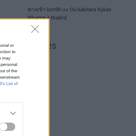
ทางเข้า lsm99
sur
Où habitera Kylian
Mbappe à Madrid
e se
dans
Archives
sonal or
ection to
ou may
t se
août 2026
 personal
out of the
juillet 2026
 downstream
B’s List of
juin 2026
mai 2026
avril 2026
mars 2026
février 2026
 :