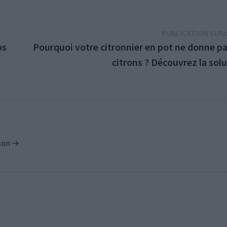
PUBLICATION SUI
os
Pourquoi votre citronnier en pot ne donne pa
citrons ? Découvrez la sol
ison →