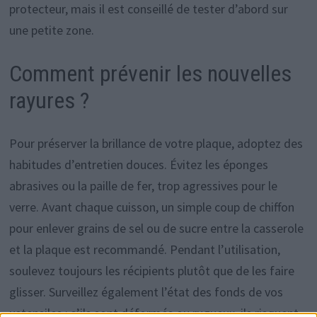
protecteur, mais il est conseillé de tester d’abord sur
une petite zone.
Comment prévenir les nouvelles
rayures ?
Pour préserver la brillance de votre plaque, adoptez des
habitudes d’entretien douces. Évitez les éponges
abrasives ou la paille de fer, trop agressives pour le
verre. Avant chaque cuisson, un simple coup de chiffon
pour enlever grains de sel ou de sucre entre la casserole
et la plaque est recommandé. Pendant l’utilisation,
soulevez toujours les récipients plutôt que de les faire
glisser. Surveillez également l’état des fonds de vos
ustensiles : s’ils sont déformés ou rugueux, ils risquent