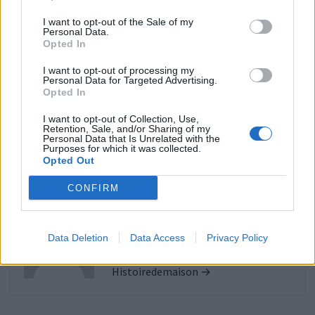
I want to opt-out of the Sale of my
Personal Data.
Opted In
Navigation
Publication
P
PUBLICATION PRÉCÉDENTE
PUBLICATION SUIVANTE
I want to opt-out of processing my
précédente :
s
Votre jardin est inondé
Comment faire pousser
de
Personal Data for Targeted Advertising.
Opted In
après la pluie découvrez
des tomates précoces
l’article
pourquoi et comment y
I want to opt-out of Collection, Use,
Retention, Sale, and/or Sharing of my
remédier
Personal Data that Is Unrelated with the
Purposes for which it was collected.
Opted Out
CONFIRM
Histoiredemaison
Data Deletion
Data Access
Privacy Policy
Voir tous les articles de
Histoiredemaison →