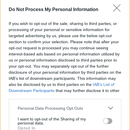
davantage de rayer la surface. Après la cuisson, un
Do Not Process My Personal Information
nettoyage avec une éponge souple suivi d’un essuyage à
la microfibre permet de garder la surface brillante.
If you wish to opt-out of the sale, sharing to third parties, or
processing of your personal or sensitive information for
targeted advertising by us, please use the below opt-out
Opter pour des plaques plus
section to confirm your selection. Please note that after your
opt-out request is processed you may continue seeing
résistantes
interest-based ads based on personal information utilized by
us or personal information disclosed to third parties prior to
your opt-out. You may separately opt-out of the further
Lors du remplacement, certaines plaques en verre mat,
disclosure of your personal information by third parties on the
IAB’s list of downstream participants. This information may
conçues pour limiter les rayures et les traces de doigts,
also be disclosed by us to third parties on the
IAB’s List of
offrent une meilleure tolérance au quotidien. Quoi qu’il
Downstream Participants
that may further disclose it to other
en soit, la combinaison de gestes doux, de produits
third parties.
adaptés et d’une vérification régulière des ustensiles
Personal Data Processing Opt Outs
est la meilleure méthode pour conserver une plaque
I want to opt-out of the Sharing of my
propre et étincelante sur le long terme.
personal data.
Opted In