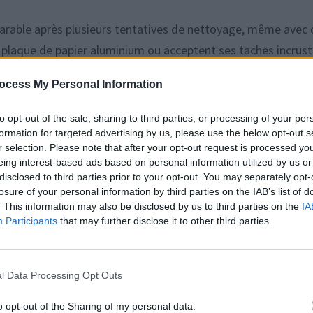
éparable après plusieurs tentatives de nettoyage, même avec
 plaque de papier aluminium ou acceptent ses taches incrust
ologique pour la rendre propre sans frotter intensément.
ocess My Personal Information
face aux graisses brûlées
to opt-out of the sale, sharing to third parties, or processing of your per
formation for targeted advertising by us, please use the below opt-out s
r selection. Please note that after your opt-out request is processed y
du gras sec. Lorsqu’elles sont chauffées à haute température
eing interest-based ads based on personal information utilized by us or
lles durcissent et forment une couche carbonisée très adhér
disclosed to third parties prior to your opt-out. You may separately opt-
losure of your personal information by third parties on the IAB’s list of
, conçus pour le gras frais, ne peuvent pas pénétrer cette cr
. This information may also be disclosed by us to third parties on the
IA
Participants
that may further disclose it to other third parties.
abrasive, une paille de fer ou un grattoir métallique peut ab
l Data Processing Opt Outs
es favorisent l’accumulation de nouvelles graisses lors des
il faut une méthode qui attaque la couche brûlée sans
o opt-out of the Sharing of my personal data.