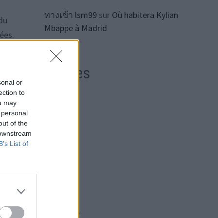
ทางเข้า lsm99
sur
Où habitera Kylian
 du
Mbappe à Madrid
ées.
Archives
sonal or
ection to
août 2026
ou may
, les
 personal
juillet 2026
ente
out of the
 downstream
oûte
juin 2026
B’s List of
mai 2026
avril 2026
îmer
mars 2026
février 2026