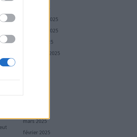
janvier 2026
décembre 2025
novembre 2025
ent
octobre 2025
ur
septembre 2025
ûlées
août 2025
juillet 2025
juin 2025
mai 2025
avril 2025
mars 2025
peut
février 2025
e