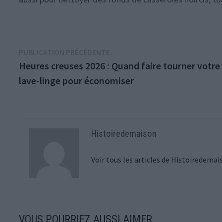
Navigation
Publication
PUBLICATION PRÉCÉDENTE
précédente :
Heures creuses 2026 : Quand faire tourner votre
de
lave-linge pour économiser
l’article
Histoiredemaison
Voir tous les articles de Histoiredema
VOUS POURRIEZ AUSSI AIMER