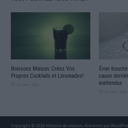
Boissons Maison: Créez Vos
Évier bouché 
Propres Cocktails et Limonades!
cause derriè
inattendus
23 mars 2024
16 mars 2026
Copyright © 2026
Histoire de maison
. Alimenté par
WordPre