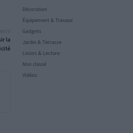
Décoration
Équipement & Travaux
Publication
Gadgets
VANTE
suivante :
ir la
Jardin & Terrasse
icité
Loisirs & Lecture
Non classé
Vidéos