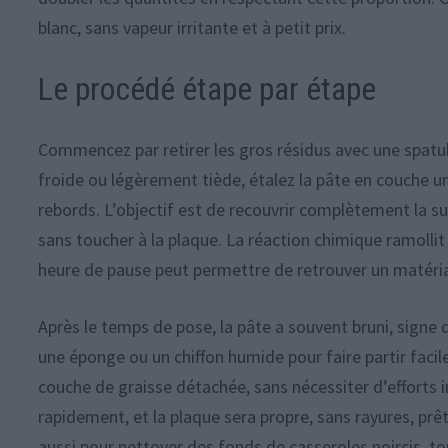
blanc, sans vapeur irritante et à petit prix.
Le procédé étape par étape
Commencez par retirer les gros résidus avec une spatule
froide ou légèrement tiède, étalez la pâte en couche uni
rebords. L’objectif est de recouvrir complètement la su
sans toucher à la plaque. La réaction chimique ramollit
heure de pause peut permettre de retrouver un matéria
Après le temps de pose, la pâte a souvent bruni, signe qu’
une éponge ou un chiffon humide pour faire partir facil
couche de graisse détachée, sans nécessiter d’effort
rapidement, et la plaque sera propre, sans rayures, pr
aussi pour nettoyer des fonds de casseroles noircis, t