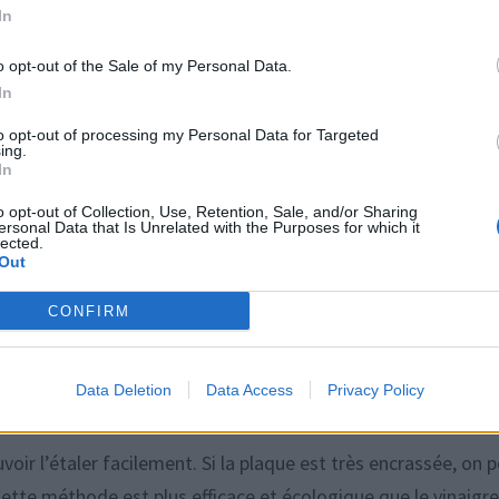
In
o opt-out of the Sale of my Personal Data.
nate et eau oxygénée
In
to opt-out of processing my Personal Data for Targeted
rfaitement à ce besoin. Le bicarbonate, alcalin et légèrem
ing.
In
au oxygénée, ou peroxyde d’hydrogène, agit en profondeur po
o opt-out of Collection, Use, Retention, Sale, and/or Sharing
ils forment une pâte effervescente qui décolle les taches br
ersonal Data that Is Unrelated with the Purposes for which it
lected.
Out
l :
CONFIRM
Data Deletion
Data Access
Privacy Policy
oir l’étaler facilement. Si la plaque est très encrassée, on 
Cette méthode est plus efficace et écologique que le vinaigr