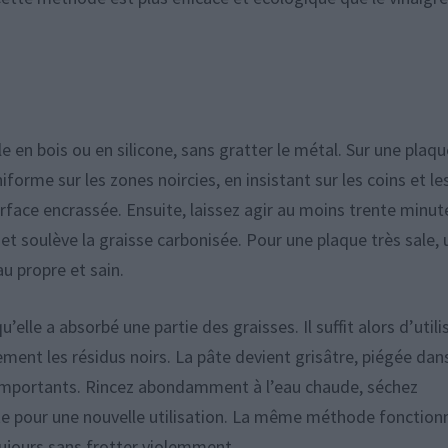
 en bois ou en silicone, sans gratter le métal. Sur une plaqu
forme sur les zones noircies, en insistant sur les coins et le
rface encrassée. Ensuite, laissez agir au moins trente minut
 et soulève la graisse carbonisée. Pour une plaque très sale,
u propre et sain.
elle a absorbé une partie des graisses. Il suffit alors d’utili
ement les résidus noirs. La pâte devient grisâtre, piégée dans
s importants. Rincez abondamment à l’eau chaude, séchez
ête pour une nouvelle utilisation. La même méthode fonction
oujours sans frotter violemment.