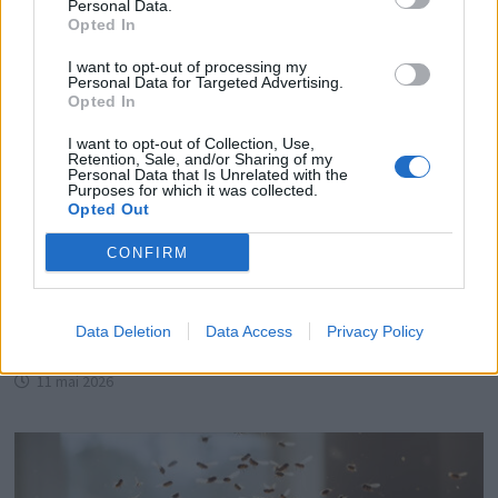
Personal Data.
Opted In
I want to opt-out of processing my
Personal Data for Targeted Advertising.
Opted In
I want to opt-out of Collection, Use,
Retention, Sale, and/or Sharing of my
Personal Data that Is Unrelated with the
Purposes for which it was collected.
Opted Out
CONFIRM
Barbecue : comment éviter les dangers cachés du
Data Deletion
Data Access
Privacy Policy
charbon cet été
11 mai 2026