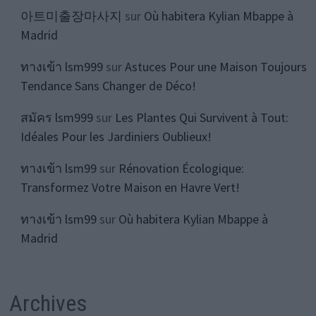
아트미출장마사지
sur
Où habitera Kylian Mbappe à
Madrid
ทางเข้า lsm999
sur
Astuces Pour une Maison Toujours
Tendance Sans Changer de Déco!
สมัคร lsm999
sur
Les Plantes Qui Survivent à Tout:
Idéales Pour les Jardiniers Oublieux!
ทางเข้า lsm99
sur
Rénovation Écologique:
Transformez Votre Maison en Havre Vert!
ทางเข้า lsm99
sur
Où habitera Kylian Mbappe à
Madrid
Archives