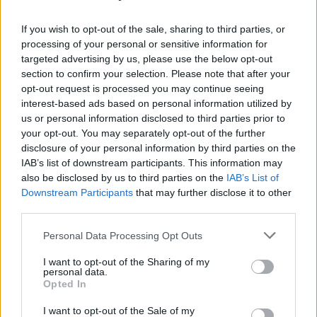
Navigation
Publication
P
PUBLICATION PRÉCÉDENTE
PUBLICATION SUIVANTE
précédente :
s
Cette astuce naturelle
Ces graines oubliées
de
If you wish to opt-out of the sale, sharing to third parties, or
élimine les mauvaises
peuvent-elles encore
processing of your personal or sensitive information for
l’article
targeted advertising by us, please use the below opt-out
herbes en un jour
pousser Après des
section to confirm your selection. Please note that after your
années au placard
opt-out request is processed you may continue seeing
interest-based ads based on personal information utilized by
us or personal information disclosed to third parties prior to
your opt-out. You may separately opt-out of the further
disclosure of your personal information by third parties on the
Histoiredemaison
IAB’s list of downstream participants. This information may
also be disclosed by us to third parties on the
IAB’s List of
Downstream Participants
that may further disclose it to other
Voir tous les articles de
third parties.
Histoiredemaison →
Personal Data Processing Opt Outs
I want to opt-out of the Sharing of my
personal data.
VOUS POURRIEZ AUSSI AIMER
Opted In
I want to opt-out of the Sale of my