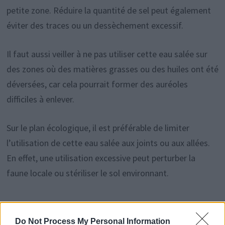
petite zone. Réduire la quantité de sel peut également
éviter des traces ou un dessèchement excessif.
Il faut aussi veiller à ne pas utiliser cette eau salée sur
des zones où des matières grasses ou des huiles ont été
déversées, car cela pourrait former des auréoles
difficiles à enlever.
Sur le plan écologique, il est préférable de limiter
l’utilisation de cette eau salée aux joints ou aux allées.
En effet, une utilisation excessive peut perturber la
faune locale ou stériliser le sol environnant.
Do Not Process My Personal Information