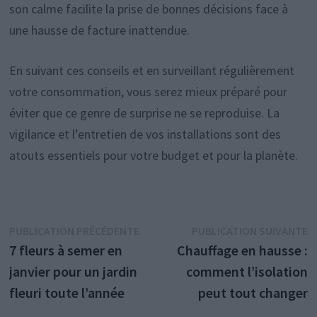
son calme facilite la prise de bonnes décisions face à
une hausse de facture inattendue.
En suivant ces conseils et en surveillant régulièrement
votre consommation, vous serez mieux préparé pour
éviter que ce genre de surprise ne se reproduise. La
vigilance et l’entretien de vos installations sont des
atouts essentiels pour votre budget et pour la planète.
Navigation
Publication
P
PUBLICATION PRÉCÉDENTE
PUBLICATION SUIVANTE
précédente :
s
7 fleurs à semer en
Chauffage en hausse :
de
janvier pour un jardin
comment l’isolation
l’article
fleuri toute l’année
peut tout changer