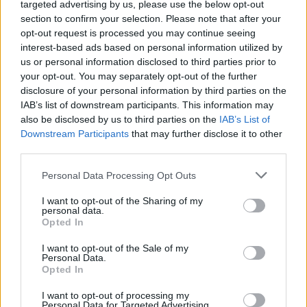
targeted advertising by us, please use the below opt-out
section to confirm your selection. Please note that after your
Une fois la cause identifiée et le problème résolu,
opt-out request is processed you may continue seeing
quelques bonnes pratiques peuvent prévenir une
interest-based ads based on personal information utilized by
us or personal information disclosed to third parties prior to
nouvelle augmentation :
your opt-out. You may separately opt-out of the further
disclosure of your personal information by third parties on the
Surveillez votre compteur régulièrement, au moins
IAB’s list of downstream participants. This information may
also be disclosed by us to third parties on the
IAB’s List of
une fois par mois.
Downstream Participants
that may further disclose it to other
Réparez rapidement les petites fuites dès qu’elles
third parties.
apparaissent.
Personal Data Processing Opt Outs
Installez des mousseurs sur les robinets et des
I want to opt-out of the Sharing of my
économiseurs d’eau sur la douche.
personal data.
Opted In
Arrosez votre jardin tôt le matin ou tard le soir pour
I want to opt-out of the Sale of my
limiter l’évaporation.
Personal Data.
Privilégiez la douche au bain quand c’est possible.
Opted In
Remplissez complètement votre lave-linge ou lave-
I want to opt-out of processing my
Personal Data for Targeted Advertising.