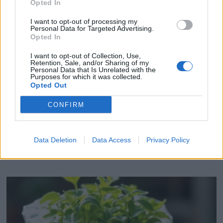
Opted In
I want to opt-out of processing my
Personal Data for Targeted Advertising.
Opted In
I want to opt-out of Collection, Use,
Retention, Sale, and/or Sharing of my
Personal Data that Is Unrelated with the
Purposes for which it was collected.
Opted Out
CONFIRM
Réparez vos plantes endommagées sans dépenser
un sou ce printemps
Data Deletion
Data Access
Privacy Policy
18 février 2026