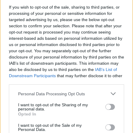
de
nouveau droit pour
envahissent vos plantes
If you wish to opt-out of the sale, sharing to third parties, or
l’article
processing of your personal or sensitive information for
expulser sans obstacle
d’intérieur, comment les
targeted advertising by us, please use the below opt-out
éliminer ?
section to confirm your selection. Please note that after your
opt-out request is processed you may continue seeing
interest-based ads based on personal information utilized by
us or personal information disclosed to third parties prior to
your opt-out. You may separately opt-out of the further
Histoiredemaison
disclosure of your personal information by third parties on the
IAB’s list of downstream participants. This information may
also be disclosed by us to third parties on the
IAB’s List of
Voir tous les articles de
Downstream Participants
that may further disclose it to other
Histoiredemaison →
third parties.
Personal Data Processing Opt Outs
I want to opt-out of the Sharing of my
VOUS POURRIEZ AUSSI AIMER
personal data.
Opted In
I want to opt-out of the Sale of my
Personal Data.