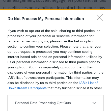
d’aménagement, souvent négligé, est pourtant l’un des
plus efficaces pour améliorer le confort thermique sans
augmenter la consommation d’énergie.
Do Not Process My Personal Information
If you wish to opt-out of the sale, sharing to third parties, or
processing of your personal or sensitive information for
Navigation
Publication
P
PUBLICATION PRÉCÉDENTE
PUBLICATION SUIVANTE
targeted advertising by us, please use the below opt-out
section to confirm your selection. Please note that after your
précédente :
s
Billes d’argile : le secret
Versez de l’eau
de
opt-out request is processed you may continue seeing
pour des plantes en
bouillante dans l’évier :
interest-based ads based on personal information utilized by
l’article
us or personal information disclosed to third parties prior to
pleine santé
un danger pour vos
your opt-out. You may separately opt-out of the further
canalisations
disclosure of your personal information by third parties on the
IAB’s list of downstream participants. This information may
also be disclosed by us to third parties on the
IAB’s List of
Downstream Participants
that may further disclose it to other
third parties.
Histoiredemaison
Personal Data Processing Opt Outs
Voir tous les articles de