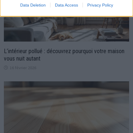
Data Deletion
Data Access
Privacy Policy
L’intérieur pollué : découvrez pourquoi votre maison
vous nuit autant
16 février 2026