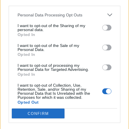
achats pour la maison
third parties.
Personal Data Processing Opt Outs
I want to opt-out of the Sharing of my
personal data.
Histoiredemaison
Opted In
I want to opt-out of the Sale of my
Voir tous les articles de
Personal Data.
Opted In
Histoiredemaison →
I want to opt-out of processing my
Personal Data for Targeted Advertising.
Opted In
VOUS POURRIEZ AUSSI AIMER
I want to opt-out of Collection, Use,
Retention, Sale, and/or Sharing of my
Personal Data that Is Unrelated with the
Purposes for which it was collected.
Opted Out
CONFIRM