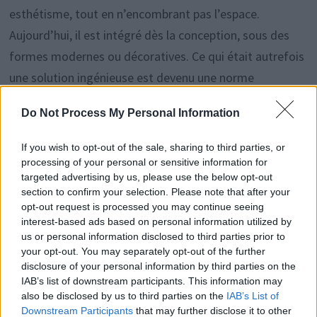
esthétisme, tout en n’encombrant pas l’espace.
Aujourd’hui, il est intégré dès la conception, sous des
formes modernes ou décoratives. Ce qui était autrefois
une solution ingénieuse est devenu une norme
internationale, illustrant comment un objet simple peut
Do Not Process My Personal Information
répondre à plusieurs besoins dans un lieu de passage
quotidien.
If you wish to opt-out of the sale, sharing to third parties, or
processing of your personal or sensitive information for
targeted advertising by us, please use the below opt-out
section to confirm your selection. Please note that after your
opt-out request is processed you may continue seeing
Navigation
Publication
P
PUBLICATION PRÉCÉDENTE
PUBLICATION SUIVANTE
interest-based ads based on personal information utilized by
précédente :
s
Découvrez la chaîne de
Finlande : leur astuce à 2
us or personal information disclosed to third parties prior to
de
your opt-out. You may separately opt-out of the further
magasins méconnue qui
€ pour se chauffer sans
l’article
disclosure of your personal information by third parties on the
vous fait économiser
radiateur
IAB’s list of downstream participants. This information may
also be disclosed by us to third parties on the
IAB’s List of
encore plus sur vos
Downstream Participants
that may further disclose it to other