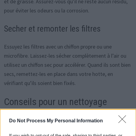
et de graisse. Assurez-vous qu’il ne reste aucun résidu,
pour éviter les odeurs ou la corrosion.
Secher et remonter les filtres
Essuyez les filtres avec un chiffon propre ou une
microfibre. Laissez-les sécher complètement à l’air ou
utilisez un chiffon sec pour accélérer. Quand ils sont bien
secs, remettez-les en place dans votre hotte, en
vérifiant qu’ils soient bien fixés.
Conseils pour un nettoyage
optimal
Do Not Process My Personal Information
Effectuez ce nettoyage régulièrement, en fonction
If you wish to opt-out of the sale, sharing to third parties, or