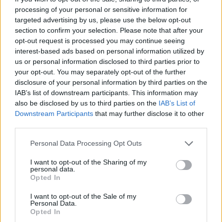
de l’usage, pour éviter l’accumulation importante
processing of your personal or sensitive information for
targeted advertising by us, please use the below opt-out
de graisse.
section to confirm your selection. Please note that after your
Évitez les éponges abrasives ou les produits
opt-out request is processed you may continue seeing
chimiques agressifs qui pourraient endommager le
interest-based ads based on personal information utilized by
us or personal information disclosed to third parties prior to
métal ou laisser des résidus nocifs.
your opt-out. You may separately opt-out of the further
Pour les filtres très encrassés, répétez l’opération
disclosure of your personal information by third parties on the
IAB’s list of downstream participants. This information may
ou faites tremper plus longtemps, voire utilisez un
also be disclosed by us to third parties on the
IAB’s List of
dégraissant spécifique si nécessaire.
Downstream Participants
that may further disclose it to other
third parties.
N’oubliez pas de nettoyer la surface de la hotte et
ses autres composants pour un entretien complet.
Personal Data Processing Opt Outs
I want to opt-out of the Sharing of my
Les précautions à prendre lors du
personal data.
Opted In
nettoyage
I want to opt-out of the Sale of my
Personal Data.
Opted In
Manipulez l’eau chaude avec précaution pour éviter