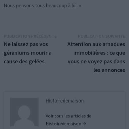
Nous pensons tous beaucoup à lui. »
Navigation
Publication
P
PUBLICATION PRÉCÉDENTE
PUBLICATION SUIVANTE
précédente :
s
Ne laissez pas vos
Attention aux arnaques
de
géraniums mourir a
immobilières : ce que
l’article
cause des gelées
vous ne voyez pas dans
les annonces
Histoiredemaison
Voir tous les articles de
Histoiredemaison →