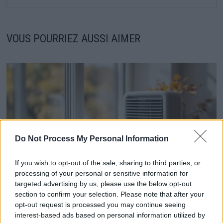
VOUS POURRIEZ AUSSI AIMER
Do Not Process My Personal Information
If you wish to opt-out of the sale, sharing to third parties, or
processing of your personal or sensitive information for
targeted advertising by us, please use the below opt-out
section to confirm your selection. Please note that after your
Comment stopper la condensation et éviter la
opt-out request is processed you may continue seeing
moisissure cet automne
interest-based ads based on personal information utilized by