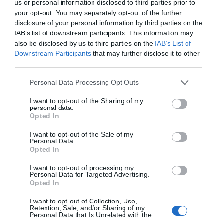
us or personal information disclosed to third parties prior to
12 janvier 2026
your opt-out. You may separately opt-out of the further
disclosure of your personal information by third parties on the
IAB’s list of downstream participants. This information may
also be disclosed by us to third parties on the
IAB’s List of
Downstream Participants
that may further disclose it to other
third parties.
Personal Data Processing Opt Outs
I want to opt-out of the Sharing of my
personal data.
Opted In
I want to opt-out of the Sale of my
Personal Data.
Opted In
Dépoussiérer ses plantes d’intérieur : évitez ces
I want to opt-out of processing my
Personal Data for Targeted Advertising.
erreurs pour les revitaliser
Opted In
2 mars 2026
I want to opt-out of Collection, Use,
Retention, Sale, and/or Sharing of my
Personal Data that Is Unrelated with the