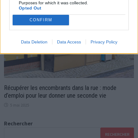
Purposes for which it was collected.
Opted Out
CONFIRM
Data Deletion
Data Access
Privacy Policy
Récupérer les encombrants dans la rue : mode
d’emploi pour leur donner une seconde vie
5 mai 2025
Rechercher
RECHERCHER