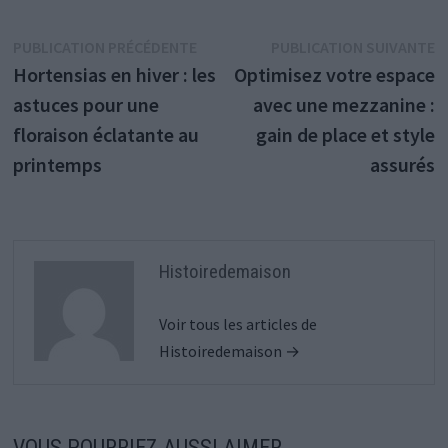
Navigation
Publication
P
PUBLICATION PRÉCÉDENTE
PUBLICATION SUIVANTE
précédente :
s
Hortensias en hiver : les
Optimisez votre espace
de
astuces pour une
avec une mezzanine :
l’article
floraison éclatante au
gain de place et style
printemps
assurés
Histoiredemaison
Voir tous les articles de
Histoiredemaison →
VOUS POURRIEZ AUSSI AIMER