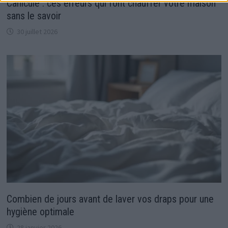
Canicule : ces erreurs qui font chauffer votre maison
sans le savoir
30 juillet 2026
Combien de jours avant de laver vos draps pour une
hygiène optimale
28 janvier 2026