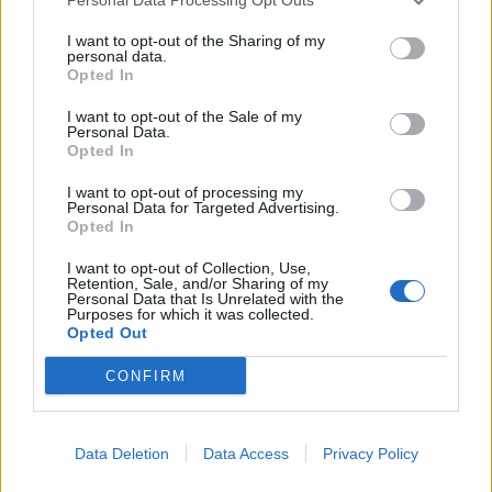
I want to opt-out of the Sharing of my
personal data.
Enedis renforce ses contrôles Linky et frappe fort
Opted In
chez vous
I want to opt-out of the Sale of my
Personal Data.
3 novembre 2025
Opted In
I want to opt-out of processing my
Personal Data for Targeted Advertising.
Opted In
I want to opt-out of Collection, Use,
Retention, Sale, and/or Sharing of my
Personal Data that Is Unrelated with the
Purposes for which it was collected.
Opted Out
CONFIRM
Data Deletion
Data Access
Privacy Policy