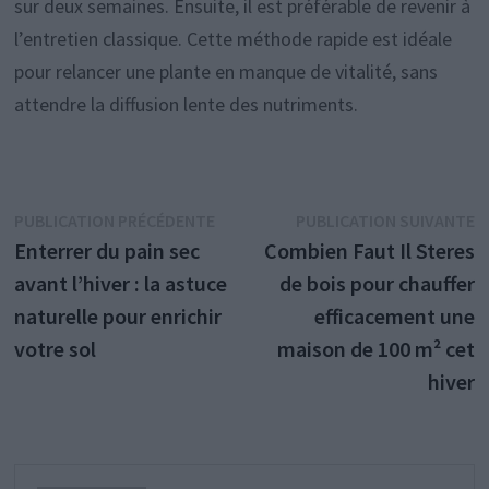
sur deux semaines. Ensuite, il est préférable de revenir à
l’entretien classique. Cette méthode rapide est idéale
pour relancer une plante en manque de vitalité, sans
attendre la diffusion lente des nutriments.
Navigation
Publication
P
PUBLICATION PRÉCÉDENTE
PUBLICATION SUIVANTE
précédente :
s
Enterrer du pain sec
Combien Faut Il Steres
de
avant l’hiver : la astuce
de bois pour chauffer
l’article
naturelle pour enrichir
efficacement une
votre sol
maison de 100 m² cet
hiver