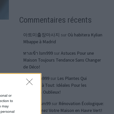
Commentaires récents
아트미출장마사지
sur
Où habitera Kylian
Mbappe à Madrid
ทางเข้า lsm999
sur
Astuces Pour une
Maison Toujours Tendance Sans Changer
de Déco!
สมัคร lsm999
sur
Les Plantes Qui
t
Survivent à Tout: Idéales Pour les
Jardiniers Oublieux!
sonal or
ection to
ทางเข้า lsm99
sur
Rénovation Écologique:
ou may
Transformez Votre Maison en Havre Vert!
 personal