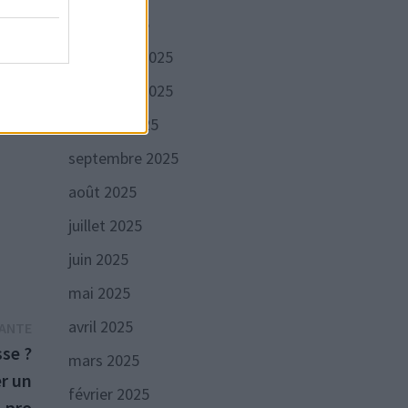
t
janvier 2026
teur
décembre 2025
un
novembre 2025
rolux
octobre 2025
septembre 2025
août 2025
juillet 2025
juin 2025
mai 2025
avril 2025
Publication
VANTE
suivante :
sse ?
mars 2025
r un
février 2025
pro