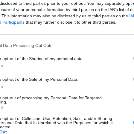
disclosed to third parties prior to your opt-out. You may separately opt-
 service après-vente qui peine à rassurer. À en croire les
losure of your personal information by third parties on the IAB’s list of
. This information may also be disclosed by us to third parties on the
IA
Participants
that may further disclose it to other third parties.
s défauts qui surgissent. Le séchage insuffisant est l’un de
n client résume son expérience avec une pointe d’ironie :
« Le 
l Data Processing Opt Outs
entaire positif. L’intérieur est bon marché ; tous les éléments 
o opt-out of the Sharing of my personal data.
plus la vaisselle. Même avec le cycle de séchage le plus élevé
In
ment ce constat : assiettes trempées, verres couverts de
veillance, favorise l’apparition de moisissures et d’odeurs
o opt-out of the Sale of my Personal Data.
e regardez même pas ce produit. Il ne sèche absolument pas
In
to opt-out of processing my Personal Data for Targeted
ing.
In
consommateurs évoquent aussi la fragilité générale des appare
o opt-out of Collection, Use, Retention, Sale, and/or Sharing
 de quelques utilisations. Sur AJ Madison, un
ersonal Data that Is Unrelated with the Purposes for which it
lected.
elle pendant son fonctionnement et d’autres tombent par terr
Out