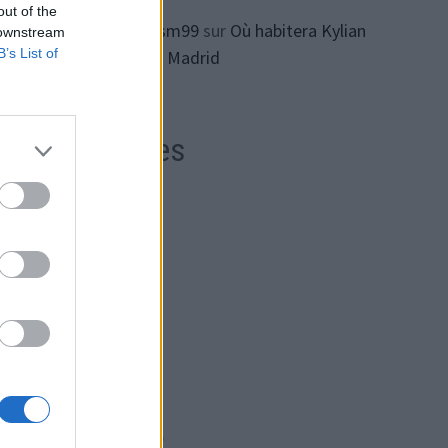
out of the
ทางเข้า lsm99
sur
Où habitera Kylian
 downstream
B’s List of
Mbappe à Madrid
s
lave-
Archives
en
, il
août 2026
juillet 2026
juin 2026
 une
mai 2026
avril 2026
ils.
mars 2026
février 2026
e.