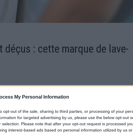
t déçus : cette marque de lave-
 regardez même pas ce produit »… Les consommateurs son
ocess My Personal Information
 appareil.
to opt-out of the sale, sharing to third parties, or processing of your per
formation for targeted advertising by us, please use the below opt-out s
t d’un fabricant de lave-vaisselle qui accumule les avis
r selection. Please note that after your opt-out request is processed y
eing interest-based ads based on personal information utilized by us or
nte en ligne et les sites d’évaluation dressent tous le même