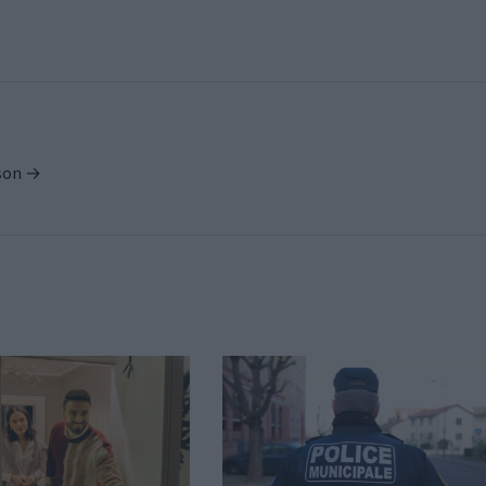
ison →