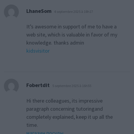
dit :
LhaneSom
4 septembre 2025 à 18h17
It’s awesome in support of me to have a
web site, which is valuable in favor of my
knowledge. thanks admin
kidsvisitor
dit :
Fobertdit
5 septembre 2025 à 16h55
Hi there colleagues, its impressive
paragraph concerning tutoringand
completely explained, keep it up all the
time.
магазин посуды