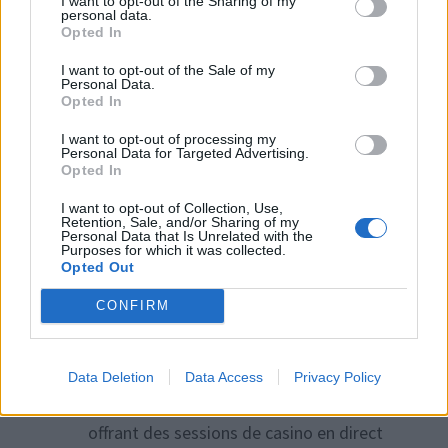
I want to opt-out of the Sharing of my
personal data.
les passionnes de casinos en ligne ! A
Opted In
noter la navigation du casino est intuitive
I want to opt-out of the Sale of my
comme un sortilege, donne envie de
Personal Data.
replonger dans le casino sans fin.
Opted In
luckster sign up offer
|
I want to opt-out of processing my
Personal Data for Targeted Advertising.
Opted In
I want to opt-out of Collection, Use,
Retention, Sale, and/or Sharing of my
Personal Data that Is Unrelated with the
dit :
zippyowl6brext
9 septembre 2025 à 9h28
Purposes for which it was collected.
Opted Out
Je suis totalement envoute par
CONFIRM
MonteCryptos Casino, c’est un casino en
ligne qui grimpe comme un sommet
enneige. La collection de jeux du casino
Data Deletion
Data Access
Privacy Policy
est un veritable pic de divertissement,
offrant des sessions de casino en direct