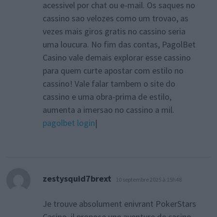
acessivel por chat ou e-mail. Os saques no
cassino sao velozes como um trovao, as
vezes mais giros gratis no cassino seria
uma loucura. No fim das contas, PagolBet
Casino vale demais explorar esse cassino
para quem curte apostar com estilo no
cassino! Vale falar tambem o site do
cassino e uma obra-prima de estilo,
aumenta a imersao no cassino a mil.
pagolbet login
|
dit :
zestysquid7brext
10 septembre 2025 à 15h48
Je trouve absolument enivrant PokerStars
Casino, il propose une aventure de casino