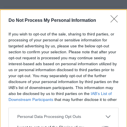
dit :
spunkysnail4brext
9 septembre 2025 à 9h14
Do Not Process My Personal Information
J’adore le charme de Luckster Casino, il
If you wish to opt-out of the sale, sharing to third parties, or
processing of your personal or sensitive information for
propose une aventure de casino qui
targeted advertising by us, please use the below opt-out
scintille comme un sort. La selection du
section to confirm your selection. Please note that after your
casino est une explosion de plaisirs
opt-out request is processed you may continue seeing
magiques, incluant des jeux de table de
interest-based ads based on personal information utilized by
us or personal information disclosed to third parties prior to
casino d’une elegance mystique. Les
your opt-out. You may separately opt-out of the further
agents du casino sont rapides comme un
disclosure of your personal information by third parties on the
sortilege, avec une aide qui fait des
IAB’s list of downstream participants. This information may
also be disclosed by us to third parties on the
IAB’s List of
miracles. Les paiements du casino sont
Downstream Participants
that may further disclose it to other
securises et fluides, quand meme les
third parties.
offres du casino pourraient etre plus
Personal Data Processing Opt Outs
genereuses. Au final, Luckster Casino est
un casino en ligne qui porte chance pour