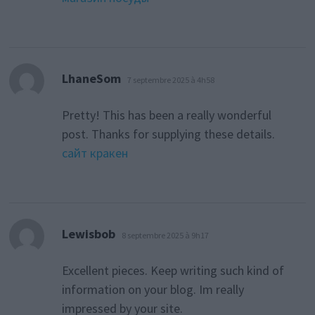
dit :
LhaneSom
7 septembre 2025 à 4h58
Pretty! This has been a really wonderful
post. Thanks for supplying these details.
сайт кракен
dit :
Lewisbob
8 septembre 2025 à 9h17
Excellent pieces. Keep writing such kind of
information on your blog. Im really
impressed by your site.