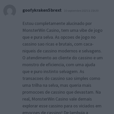
dit :
goofykraken5brext
10 septembre 2025 à 15h30
Estou completamente alucinado por
MonsterWin Casino, tem uma vibe de jogo
que e pura selva. As opcoes de jogo no
cassino sao ricas e brutais, com caca-
niqueis de cassino modernos e selvagens.
O atendimento ao cliente do cassino e um
monstro de eficiencia, com uma ajuda
que e puro instinto selvagem. As
transacoes do cassino sao simples como
uma trilha na selva, mas queria mais
promocoes de cassino que devastam. Na
real, MonsterWin Casino vale demais
explorar esse cassino para os viciados em
emocoes de cassino! De lambuja a