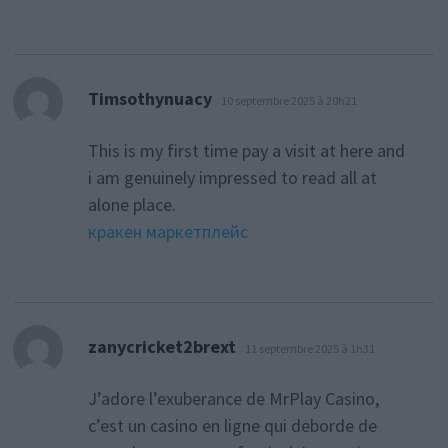
dit :
Timsothynuacy
10 septembre 2025 à 20h21
This is my first time pay a visit at here and
i am genuinely impressed to read all at
alone place.
кракен маркетплейс
dit :
zanycricket2brext
11 septembre 2025 à 1h31
J’adore l’exuberance de MrPlay Casino,
c’est un casino en ligne qui deborde de