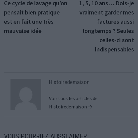
précédente :
s
Ce cycle de lavage qu’on
1, 5, 10 ans… Dois-je
de
pensait bien pratique
vraiment garder mes
l’article
est en fait une très
factures aussi
mauvaise idée
longtemps ? Seules
celles-ci sont
indispensables
Histoiredemaison
Voir tous les articles de
Histoiredemaison →
VOUS POURRIEZ AUSSI AIMER