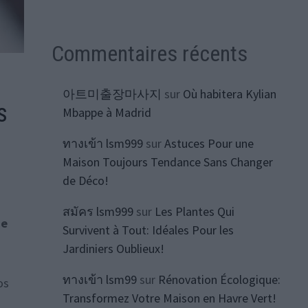
Commentaires récents
아트미출장마사지
sur
Où habitera Kylian
s
Mbappe à Madrid
ทางเข้า lsm999
sur
Astuces Pour une
Maison Toujours Tendance Sans Changer
de Déco!
สมัคร lsm999
sur
Les Plantes Qui
ue
Survivent à Tout: Idéales Pour les
Jardiniers Oublieux!
ทางเข้า lsm99
sur
Rénovation Écologique:
os
Transformez Votre Maison en Havre Vert!