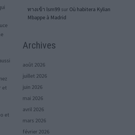
qui
ทางเข้า lsm99
sur
Où habitera Kylian
Mbappe à Madrid
tuce
me
Archives
aussi
août 2026
juillet 2026
enez
juin 2026
r et
mai 2026
avril 2026
to et
mars 2026
février 2026