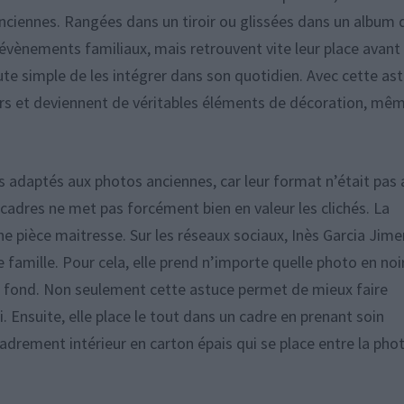
ciennes. Rangées dans un tiroir ou glissées dans un album 
’évènements familiaux, mais retrouvent vite leur place avant
oute simple de les intégrer dans son quotidien. Avec cette as
ieurs et deviennent de véritables éléments de décoration, mê
os adaptés aux photos anciennes, car leur format n’était pas 
s cadres ne met pas forcément bien en valeur les clichés. La
e pièce maitresse. Sur les réseaux sociaux, Inès Garcia Jim
 famille. Pour cela, elle prend n’importe quelle photo en noi
a de fond. Non seulement cette astuce permet de mieux faire
. Ensuite, elle place le tout dans un cadre en prenant soin
adrement intérieur en carton épais qui se place entre la pho