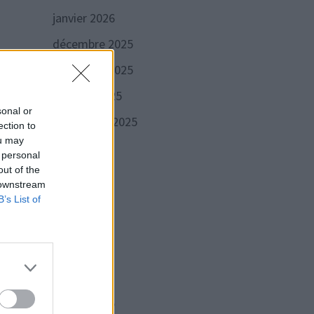
janvier 2026
décembre 2025
novembre 2025
octobre 2025
sonal or
septembre 2025
ection to
ou may
août 2025
 personal
out of the
juillet 2025
 downstream
juin 2025
B’s List of
mai 2025
Publication
VANTE
avril 2025
suivante :
cards
mars 2025
r dès
ébut
février 2025