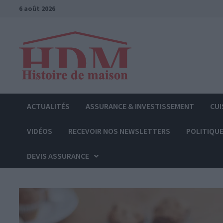
Passer
6 août 2026
au
contenu
ACTUALITÉS
ASSURANCE & INVESTISSEMENT
CUI
VIDÉOS
RECEVOIR NOS NEWSLETTERS
POLITIQUE
DEVIS ASSURANCE