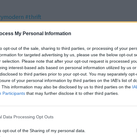
rymodern
#thrift
ocess My Personal Information
to opt-out of the sale, sharing to third parties, or processing of your per
formation for targeted advertising by us, please use the below opt-out s
r selection. Please note that after your opt-out request is processed y
eing interest-based ads based on personal information utilized by us or
disclosed to third parties prior to your opt-out. You may separately opt-
losure of your personal information by third parties on the IAB’s list of
. This information may also be disclosed by us to third parties on the
IA
Participants
that may further disclose it to other third parties.
PUBLICATION SUI
tte
Cet invité indésirable s’installe dans les pla
l Data Processing Opt Outs
quand les températures remontent – il faut agi
o opt-out of the Sharing of my personal data.
le d