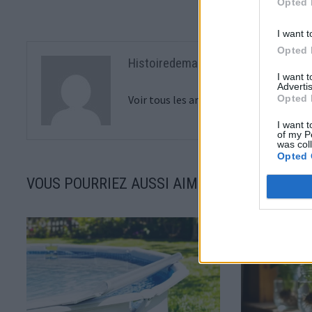
Opted 
I want t
Opted 
Histoiredemaison
I want 
Advertis
Opted 
Voir tous les articles de Histoiredema
I want t
of my P
was col
Opted 
VOUS POURRIEZ AUSSI AIMER