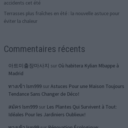
accidents cet été
Terrasses plus fraîches en été : la nouvelle astuce pour
éviter la chaleur
Commentaires récents
아트미출장마사지
sur
Où habitera Kylian Mbappe à
Madrid
ทางเข้า lsm999
sur
Astuces Pour une Maison Toujours
Tendance Sans Changer de Déco!
สมัคร lsm999
sur
Les Plantes Qui Survivent à Tout:
Idéales Pour les Jardiniers Oublieux!
ทางเข้า lsm99
sur
Rénovation Écologique: