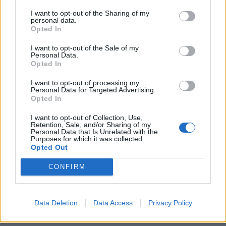
intérieur en 2026
I want to opt-out of the Sharing of my
6 janvier 2026
personal data.
Opted In
I want to opt-out of the Sale of my
Personal Data.
Une réflexion sur «
La Vie en Couleurs:
Opted In
Comment Adopter le Style Maximaliste!
»
I want to opt-out of processing my
Personal Data for Targeted Advertising.
Opted In
I want to opt-out of Collection, Use,
dit :
Pembuatan Akun Binance
Retention, Sale, and/or Sharing of my
27 mai 2025 à 17h11
Personal Data that Is Unrelated with the
Purposes for which it was collected.
Opted Out
Thanks for sharing. I read many of your
blog posts, cool, your blog is very good.
CONFIRM
Data Deletion
Data Access
Privacy Policy