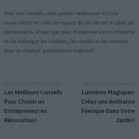
Avec ces conseils, vous pouvez embrasser le style
maximaliste et créer un espace de vie vibrant et plein de
personnalité. N’ayez pas peur d’exprimer votre créativité
et de mélanger les couleurs, les motifs et les textures
pour un résultat audacieux et inspirant!
Navigation
Publication
P
PUBLICATION PRÉCÉDENTE
PUBLICATION SUIVANTE
précédente :
s
Les Meilleurs Conseils
Lumières Magiques:
de
Pour Choisir un
Créez une Ambiance
l’article
Entrepreneur en
Féerique Dans Votre
Rénovation!
Jardin!