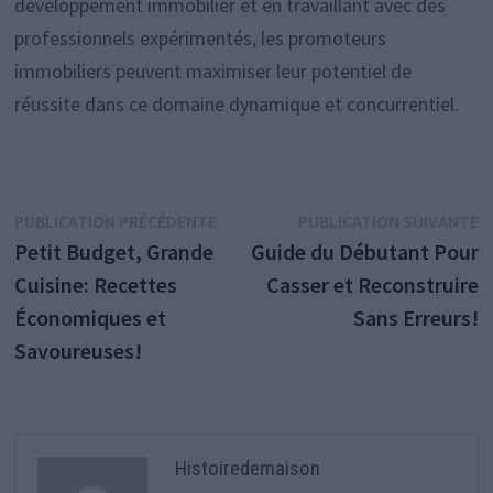
développement immobilier et en travaillant avec des
professionnels expérimentés, les promoteurs
immobiliers peuvent maximiser leur potentiel de
réussite dans ce domaine dynamique et concurrentiel.
Navigation
Publication
P
PUBLICATION PRÉCÉDENTE
PUBLICATION SUIVANTE
précédente :
s
Petit Budget, Grande
Guide du Débutant Pour
de
Cuisine: Recettes
Casser et Reconstruire
l’article
Économiques et
Sans Erreurs!
Savoureuses!
Histoiredemaison