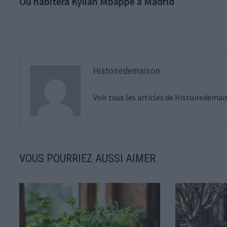
précédente :
Où habitera Kylian Mbappe à Madrid
de
l’article
Histoiredemaison
Voir tous les articles de Histoiredema
VOUS POURRIEZ AUSSI AIMER