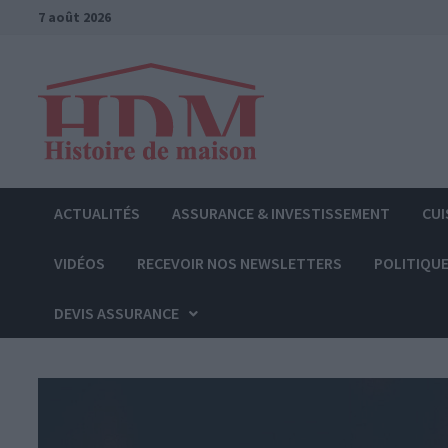
Passer
7 août 2026
au
contenu
ACTUALITÉS
ASSURANCE & INVESTISSEMENT
CUI
VIDÉOS
RECEVOIR NOS NEWSLETTERS
POLITIQUE
DEVIS ASSURANCE