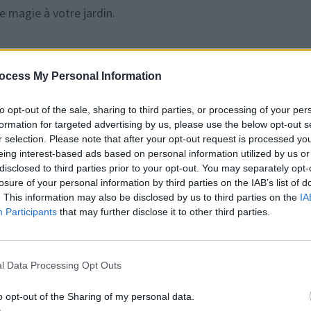
 magie à votre jardin.
ocess My Personal Information
érience cinématographique immersive.
Optez pour des hau
to opt-out of the sale, sharing to third parties, or processing of your per
épartis dans votre espace extérieur pour un son optimal. Si v
formation for targeted advertising by us, please use the below opt-out s
 pour une expérience encore plus immersive.
r selection. Please note that after your opt-out request is processed y
eing interest-based ads based on personal information utilized by us or
disclosed to third parties prior to your opt-out. You may separately opt-
losure of your personal information by third parties on the IAB’s list of
. This information may also be disclosed by us to third parties on the
IA
Participants
that may further disclose it to other third parties.
’ambiance que vous souhaitez créer.
Des classiques intemp
élection variée pour plaire à tous les goûts. N’oubliez pas de
ma en plein air et d’avoir un plan de secours en cas de mauva
l Data Processing Opt Outs
o opt-out of the Sharing of my personal data.