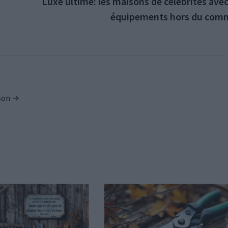
Luxe ultime: les maisons de célébrités ave
équipements hors du com
ison →