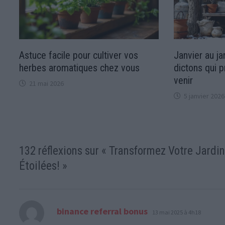
Astuce facile pour cultiver vos
Janvier au ja
herbes aromatiques chez vous
dictons qui p
venir
21 mai 2026
5 janvier 2026
132 réflexions sur «
Transformez Votre Jardin
Étoilées!
»
dit :
binance referral bonus
13 mai 2025 à 4h18