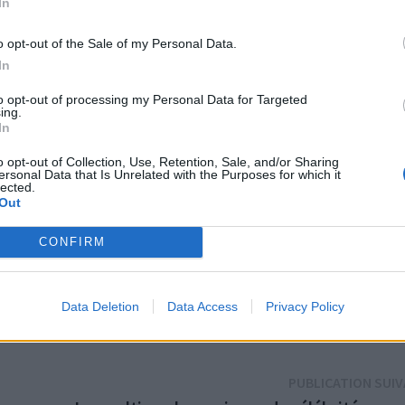
In
o opt-out of the Sale of my Personal Data.
In
e touche finale à votre soirée cinéma en plein air.
Propo
t des fruits frais, ainsi que des boissons rafraîchissantes
to opt-out of processing my Personal Data for Targeted
ing.
In
o opt-out of Collection, Use, Retention, Sale, and/or Sharing
ersonal Data that Is Unrelated with the Purposes for which it
lected.
Out
 votre jardin en une salle de cinéma en plein air parfaite p
CONFIRM
 soirée en famille, entre amis ou en amoureux, votre cinéma 
tés des souvenirs magiques sous les étoiles.
Data Deletion
Data Access
Privacy Policy
PUBLICATION SUI