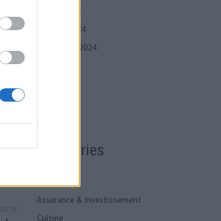
janvier 2025
octobre 2024
sez
septembre 2024
 pour
juin 2024
avril 2024
mars 2024
our
en
Catégories
actualités
Assurance & Investissement
Publication
VANTE
Cuisine