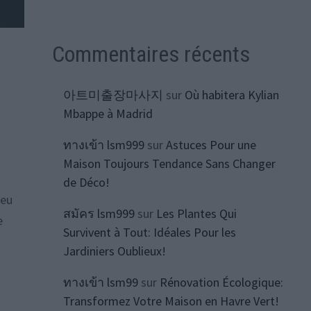
Commentaires récents
아트미출장마사지
sur
Où habitera Kylian
Mbappe à Madrid
ทางเข้า lsm999
sur
Astuces Pour une
Maison Toujours Tendance Sans Changer
de Déco!
peu
สมัคร lsm999
sur
Les Plantes Qui
e
Survivent à Tout: Idéales Pour les
Jardiniers Oublieux!
ทางเข้า lsm99
sur
Rénovation Écologique:
Transformez Votre Maison en Havre Vert!