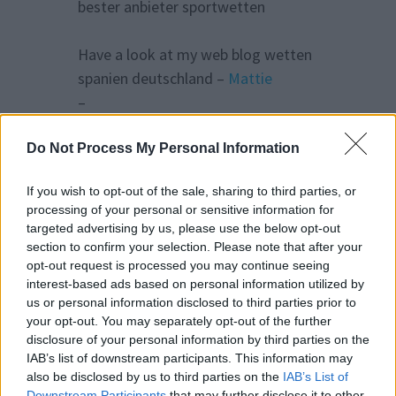
bester anbieter sportwetten
Have a look at my web blog wetten
spanien deutschland –
Mattie
–
Do Not Process My Personal Information
If you wish to opt-out of the sale, sharing to third parties, or
dit :
TomHaign
15 octobre 2025 à 17h59
processing of your personal or sensitive information for
targeted advertising by us, please use the below opt-out
section to confirm your selection. Please note that after your
Platforms
opt-out request is processed you may continue seeing
https://testwp.helium.sh/2025/10/11/disc
interest-based ads based on personal information utilized by
over-casinos-not-listed-on-gamstop/
, but
us or personal information disclosed to third parties prior to
they adhere to several rules of fair
your opt-out. You may separately opt-out of the further
disclosure of your personal information by third parties on the
gaming. for gamblers from the UK, such a
IAB’s list of downstream participants. This information may
step may entail way to receive free spins
also be disclosed by us to third parties on the
IAB’s List of
or make an appropriate deposit on
Downstream Participants
that may further disclose it to other