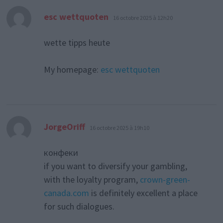
dit :
esc wettquoten
16 octobre 2025 à 12h20
wette tipps heute
My homepage:
esc wettquoten
dit :
JorgeOriff
16 octobre 2025 à 19h10
конфеки
if you want to diversify your gambling,
with the loyalty program,
crown-green-
canada.com
is definitely excellent a place
for such dialogues.