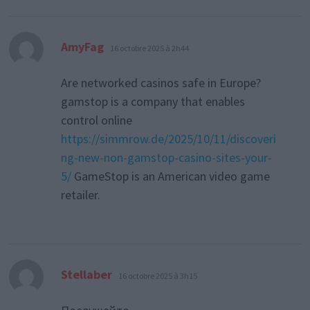
dit :
AmyFag
16 octobre 2025 à 2h44
Are networked casinos safe in Europe?
gamstop is a company that enables
control online
https://simmrow.de/2025/10/11/discoveri
ng-new-non-gamstop-casino-sites-your-
5/
GameStop is an American video game
retailer.
dit :
Stellaber
16 octobre 2025 à 3h15