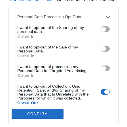
third parties.
popular local slots.
Personal Data Processing Opt Outs
I want to opt-out of the Sharing of my
personal data.
Opted In
dit :
ChrisTralf
15 octobre 2025 à 18h06
I want to opt-out of the Sale of my
Personal Data.
Обалдеть!
Opted In
they must also agree to
I want to opt-out of processing my
http://www.mostbet-
Personal Data for Targeted Advertising.
Opted In
azerbaijan.website.yandexcloud.net/
s?rtl?r
v? t?l?bl?r . however, they might not be
I want to opt-out of Collection, Use,
Retention, Sale, and/or Sharing of my
able to promote you immediately.
Personal Data that Is Unrelated with the
Purposes for which it was collected.
Opted Out
CONFIRM
dit :
Sichere Kombiwetten
15 octobre 2025 à 22h29