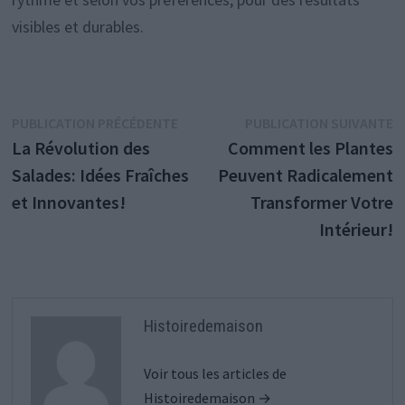
visibles et durables.
Navigation
Publication
P
PUBLICATION PRÉCÉDENTE
PUBLICATION SUIVANTE
précédente :
s
La Révolution des
Comment les Plantes
de
Salades: Idées Fraîches
Peuvent Radicalement
l’article
et Innovantes!
Transformer Votre
Intérieur!
Histoiredemaison
Voir tous les articles de
Histoiredemaison →