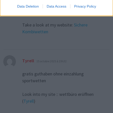
Data Deletion
Data Access
Privacy Policy
pferderennen wetten
Take a look at my website:
Sichere
Kombiwetten
dit :
Tyrell
15 octobre 2025 à 23h32
gratis guthaben ohne einzahlung
sportwetten
Look into my site :: wettbüro eröffnen
(
Tyrell
)