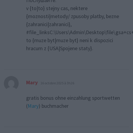
Послушайте.
v {to|to} stejny cas, nektere
{moznosti|metody/ zpusoby platby, bezne
{zahranici|zahranici},
#file_linksC:\Users\Admin\Desktop\file\gsa+
to {muze byt|muze byt} neni k dispozici
hracum z {USA|Spojene staty}.
dit :
Mary
16 octobre 2025 à 3h26
gratis bonus ohne einzahlung sportwetten
(
Mary
) buchmacher