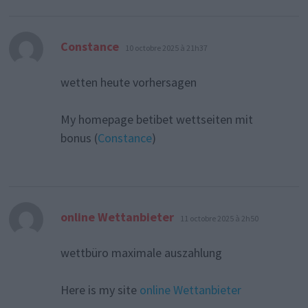
dit :
Constance
10 octobre 2025 à 21h37
wetten heute vorhersagen
My homepage betibet wettseiten mit
bonus (
Constance
)
dit :
online Wettanbieter
11 octobre 2025 à 2h50
wettbüro maximale auszahlung
Here is my site
online Wettanbieter