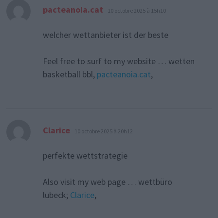
dit :
pacteanoia.cat
10 octobre 2025 à 15h10
welcher wettanbieter ist der beste
Feel free to surf to my website … wetten
basketball bbl,
pacteanoia.cat
,
dit :
Clarice
10 octobre 2025 à 20h12
perfekte wettstrategie
Also visit my web page … wettbüro
lübeck;
Clarice
,