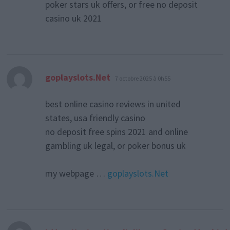
poker stars uk offers, or free no deposit
casino uk 2021
dit :
goplayslots.Net
7 octobre 2025 à 0h55
best online casino reviews in united
states, usa friendly casino
no deposit free spins 2021 and online
gambling uk legal, or poker bonus uk
my webpage …
goplayslots.Net