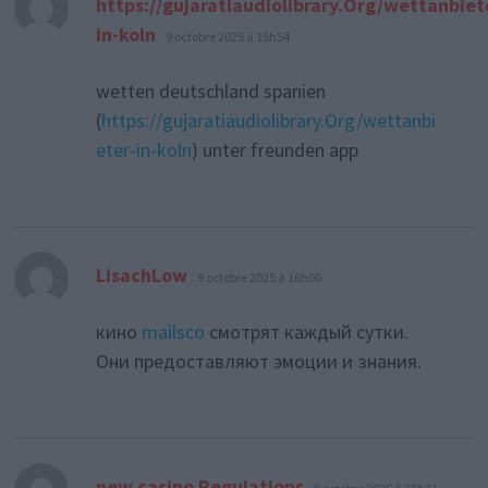
https://gujaratiaudiolibrary.Org/wettanbiet
dit :
in-koln
9 octobre 2025 à 15h54
wetten deutschland spanien
(
https://gujaratiaudiolibrary.Org/wettanbi
eter-in-koln
) unter freunden app
dit :
LisachLow
9 octobre 2025 à 16h00
кино
mailsco
смотрят каждый сутки.
Они предоставляют эмоции и знания.
dit :
new casino Regulations