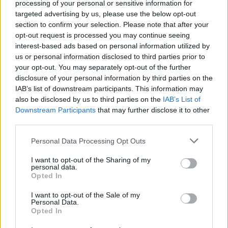
processing of your personal or sensitive information for
targeted advertising by us, please use the below opt-out
Tondre sa pelouse en été : attention aux amendes
section to confirm your selection. Please note that after your
cachées
opt-out request is processed you may continue seeing
6 juillet 2026
interest-based ads based on personal information utilized by
us or personal information disclosed to third parties prior to
your opt-out. You may separately opt-out of the further
disclosure of your personal information by third parties on the
3 réflexions sur «
Réduisez Votre Facture
IAB’s list of downstream participants. This information may
also be disclosed by us to third parties on the
IAB’s List of
d’Électricité: Gadgets Énergétiquement
Downstream Participants
that may further disclose it to other
Efficaces!
»
third parties.
Personal Data Processing Opt Outs
I want to opt-out of the Sharing of my
dit :
binance
personal data.
30 mai 2025 à 0h00
Opted In
Can you be more specific about the
I want to opt-out of the Sale of my
Personal Data.
content of your article? After reading it, I
Opted In
still have some doubts. Hope you can help