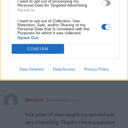
I want to opt-out of processing my
me.
https://accounts.binance.com/en-
Personal Data for Targeted Advertising.
Opted In
NG/register-person?ref=JHQQKNKN
I want to opt-out of Collection, Use,
Retention, Sale, and/or Sharing of my
Personal Data that Is Unrelated with the
Purposes for which it was collected.
Opted Out
dit :
Sign up to get 100 USDT
27 août 2025 à 9h17
CONFIRM
Your article helped me a lot, is there any
more related content? Thanks!
Data Deletion
Data Access
Privacy Policy
dit :
binance
17 octobre 2025 à 23h32
Your point of view caught my eye and was
very interesting. Thanks. I have a question