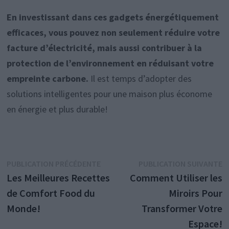
En investissant dans ces gadgets énergétiquement
efficaces, vous pouvez non seulement réduire votre
facture d’électricité, mais aussi contribuer à la
protection de l’environnement en réduisant votre
empreinte carbone.
Il est temps d’adopter des
solutions intelligentes pour une maison plus économe
en énergie et plus durable!
Navigation
Publication
P
PUBLICATION PRÉCÉDENTE
PUBLICATION SUIVANTE
précédente :
s
Les Meilleures Recettes
Comment Utiliser les
de
de Comfort Food du
Miroirs Pour
l’article
Monde!
Transformer Votre
Espace!